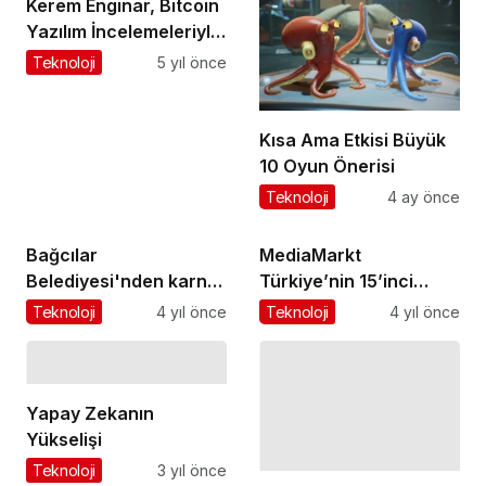
Kerem Enginar, Bitcoin
Yazılım İncelemeleriyle
BtcTurk YouTube
Teknoloji
5 yıl önce
kanalında
Kısa Ama Etkisi Büyük
10 Oyun Önerisi
Teknoloji
4 ay önce
Bağcılar
MediaMarkt
Belediyesi'nden karne
Türkiye’nin 15’inci
şenliği
yaşına özel
Teknoloji
4 yıl önce
Teknoloji
4 yıl önce
kampanyaları devam
ediyor
Yapay Zekanın
Yükselişi
Teknoloji
3 yıl önce