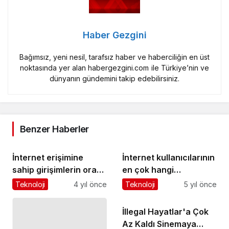
Haber Gezgini
Bağımsız, yeni nesil, tarafsız haber ve haberciliğin en üst
noktasında yer alan habergezgini.com ile Türkiye’nin ve
dünyanın gündemini takip edebilirsiniz.
Benzer Haberler
İnternet erişimine
İnternet kullanıcılarının
sahip girişimlerin oranı
en çok hangi
yüzde 96,0 oldu
platformlarla veya
Teknoloji
4 yıl önce
Teknoloji
5 yıl önce
hizmetlerle ilgili
endişeleri var?
İllegal Hayatlar'a Çok
Az Kaldı Sinemaya