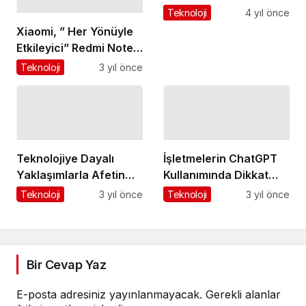
Koşacağız!
Teknoloji
4 yıl önce
Xiaomi, ” Her Yönüyle
Etkileyici” Redmi Note
12 Serisini Türkiye'de
Teknoloji
3 yıl önce
tanıttı
Teknolojiye Dayalı
İşletmelerin ChatGPT
Yaklaşımlarla Afetin
Kullanımında Dikkat
Etkilerinin
Etmesi Gereken Dört
Teknoloji
3 yıl önce
Teknoloji
3 yıl önce
Hafifletilmesi Mümkün
Gizlilik Riski
Bir Cevap Yaz
E-posta adresiniz yayınlanmayacak.
Gerekli alanlar