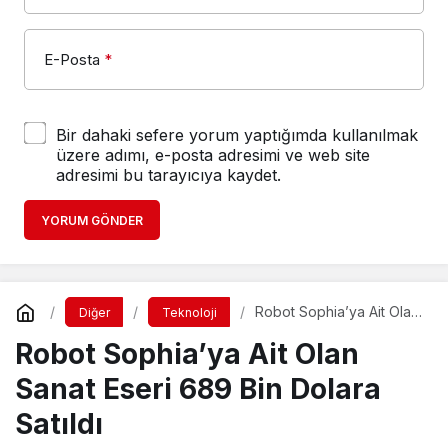
E-Posta
*
Bir dahaki sefere yorum yaptığımda kullanılmak
üzere adımı, e-posta adresimi ve web site
adresimi bu tarayıcıya kaydet.
YORUM GÖNDER
Robot Sophia’ya Ait Olan
Diğer
Teknoloji
Sanat Eseri 689 Bin
Robot Sophia’ya Ait Olan
Dolara Satıldı
Sanat Eseri 689 Bin Dolara
Satıldı