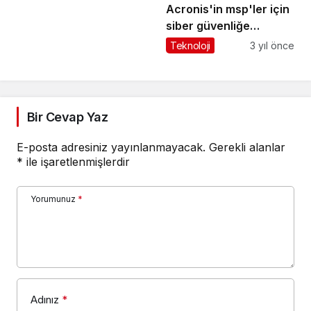
Acronis'in msp'ler için
siber güvenliğe
vizyoner yaklaşımı
Teknoloji
3 yıl önce
frost radar'da öne
çıkarıldı: uç mokta
güvenliği, 2023
Bir Cevap Yaz
E-posta adresiniz yayınlanmayacak.
Gerekli alanlar
*
ile işaretlenmişlerdir
Yorumunuz
*
Adınız
*