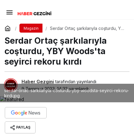
Serdar Ortaç şarkılarıyla coşturdu, YBY
Magazin
Woods'ta seyirci rekoru kırdı
Serdar Ortaç şarkılarıyla
coşturdu, YBY Woods'ta
seyirci rekoru kırdı
Haber Gezgini
tarafından yayınlandı
9 Temmuz 2023, 14:32
yayınlandı
serdar-ortac-sarkilariyla-costurdu-yby-woodsta-seyirci-rekoru-
kirdi.jpg
PAYLAŞ