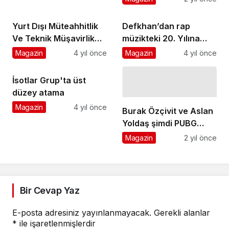
Yurt Dışı Müteahhitlik
Defkhan’dan rap
Ve Teknik Müşavirlik
müzikteki 20. Yılına
Hizmetlerinde 2022 Yılı
özel albüm!
Magazin
4 yıl önce
Magazin
4 yıl önce
Sonuçları Açıklandı
İsotlar Grup'ta üst
düzey atama
Magazin
4 yıl önce
Burak Özçivit ve Aslan
Yoldaş şimdi PUBG
MOBILE'da
Magazin
2 yıl önce
Bir Cevap Yaz
E-posta adresiniz yayınlanmayacak.
Gerekli alanlar
*
ile işaretlenmişlerdir