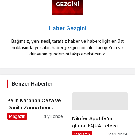
Haber Gezgini
Bağımsız, yeni nesil, tarafsız haber ve haberciliğin en üst
noktasında yer alan habergezgini.com ile Türkiye’nin ve
dünyanın gündemini takip edebilirsiniz.
Benzer Haberler
Pelin Karahan Ceza ve
Danilo Zanna hem
‘Şahane Cuma’
Magazin
4 yıl önce
Nilüfer Spotify'ın
alışverişi yaptı hem
global EQUAL elçisi
eğlendi
oldu
Magazin
2 yıl önce