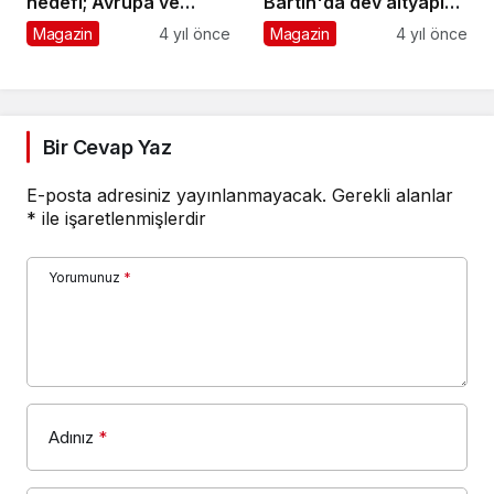
hedefi; Avrupa ve
Bartın'da dev altyapı
Ortadoğu pazarı
yatırımını tamamladı
Magazin
4 yıl önce
Magazin
4 yıl önce
Bir Cevap Yaz
E-posta adresiniz yayınlanmayacak.
Gerekli alanlar
*
ile işaretlenmişlerdir
Yorumunuz
*
Adınız
*