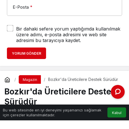
E-Posta
*
Bir dahaki sefere yorum yaptığımda kullanılmak
üzere adımı, e-posta adresimi ve web site
adresimi bu tarayıcıya kaydet.
YORUM GÖNDER
Bozkır'da Üreticilere Destek Sürüdür
Magazin
Bozkır'da Üreticilere Destek
Sürüdür
Bu web sitesinde en iyi deneyimi yaşamanızı sağlamak
Kabul
için çerezler kullanılmaktadır.
Haber Gezgini
tarafından yayınlandı
22 Aralık 2022, 16:00
yayınlandı