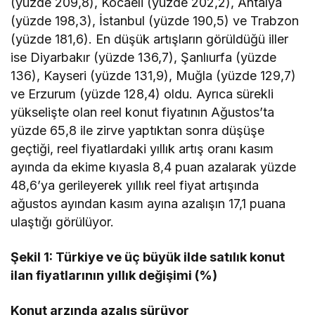
(yüzde 209,8), Kocaeli (yüzde 202,2), Antalya
(yüzde 198,3), İstanbul (yüzde 190,5) ve Trabzon
(yüzde 181,6). En düşük artışların görüldüğü iller
ise Diyarbakır (yüzde 136,7), Şanlıurfa (yüzde
136), Kayseri (yüzde 131,9), Muğla (yüzde 129,7)
ve Erzurum (yüzde 128,4) oldu. Ayrıca sürekli
yükselişte olan reel konut fiyatının Ağustos’ta
yüzde 65,8 ile zirve yaptıktan sonra düşüşe
geçtiği, reel fiyatlardaki yıllık artış oranı kasım
ayında da ekime kıyasla 8,4 puan azalarak yüzde
48,6’ya gerileyerek yıllık reel fiyat artışında
ağustos ayından kasım ayına azalışın 17,1 puana
ulaştığı görülüyor.
Şekil 1: Türkiye ve üç büyük ilde satılık konut
ilan fiyatlarının yıllık değişimi (%)
Konut arzında azalış sürüyor