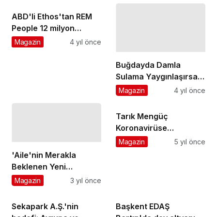
ABD'li Ethos'tan REM
People 12 milyon
dolarlık yatırım
Magazin
4 yıl önce
Buğdayda Damla
Sulama Yaygınlaşırsa
Önemli Ölçüde Su
Magazin
4 yıl önce
Tasarrufu Sağlanabilir
Tarık Mengüç
Koronavirüse
yakalandığını açıkladı
Magazin
5 yıl önce
'Aile'nin Merakla
Beklenen Yeni
Bölümünden Tanıtım
Magazin
3 yıl önce
Yayınlandı
Sekapark A.Ş.'nin
Başkent EDAŞ