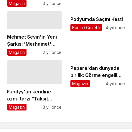
Magazin
3 yıl önce
Hepsiburada Premium
tavsiye etti
Podyumda Saçını Kesti
Kadın / Güzellik
4 yıl önce
Mehmet Sevin'in Yeni
Şarkısı 'Merhamet'
Büyük İlgi Gördü!
Magazin
2 yıl önce
Papara'dan dünyada
bir ilk: Görme engelli
kullanıcılar için Voice
Magazin
4 yıl önce
Card
Fundyy'un kendine
özgü tarzı “Taksit
Taksit”te bir kez daha
Magazin
3 yıl önce
ortaya çıkıyor