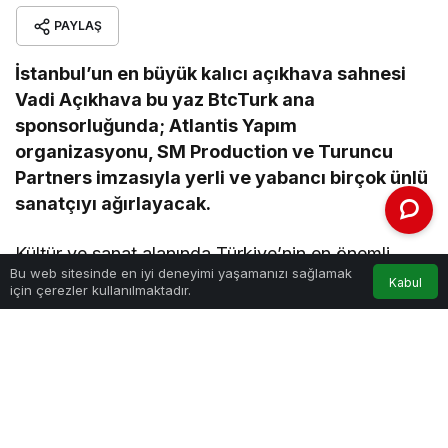
PAYLAŞ
İstanbul’un en büyük kalıcı açıkhava sahnesi
Vadi Açıkhava bu yaz BtcTurk ana
sponsorluğunda; Atlantis Yapım
organizasyonu, SM Production ve Turuncu
Partners imzasıyla yerli ve yabancı birçok ünlü
sanatçıyı ağırlayacak.
Kültür ve sanat alanında Türkiye’nin en önemli
Bu web sitesinde en iyi deneyimi yaşamanızı sağlamak
etkinlik mekanlarından biri olan Vadi Açıkhava
Kabul
için çerezler kullanılmaktadır.
sahnesinin ismi bu yıldan itibaren BtcTurk Vadi
olacak. Finansal teknoloji şirketi BtcTurk,
İstanbul’da farklı sahne ve etkinlik alanlarında
devam eden kültür sanat sponsorluklarına bir
yenisini daha ekledi. BtcTurk, İstanbul’un en büyük
kalıcı açık hava sahnesi Vadi Açıkhava’nın ana