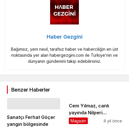
Haber Gezgini
Bağımsız, yeni nesil, tarafsız haber ve haberciliğin en üst
noktasında yer alan habergezgini.com ile Türkiye’nin ve
dünyanın gündemini takip edebilirsiniz.
Benzer Haberler
Cem Yılmaz, canlı
yayında Nilperi
Sanatçı Ferhat Göçer
Şahinkaya ve Uraz
Magazin
4 yıl önce
yangın bölgesinde
Kaygılaroğlu’na