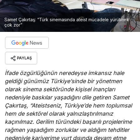
Samet Çakırtaş: “Türk sinemasında ateist mücadele yürütmek
çok zor”
PAYLAŞ
İfade özgürlüğünün neredeyse imkansız hale
geldiği günümüz Türkiye’sinde bir yönetmen
olarak sinema sektöründe kişisel inançları
nedeniyle baskılar yaşadığını dile getiren Samet
Çakırtaş, “Ateistseniz, Türkiye’de hem toplumsal
hem de sektörel olarak yalnızlaştırılmanız
kaçınılmaz. Gerilim türündeki başarılı projelerime
rağmen yaşadığım zorluklar ve aldığım tehditler
nedeniyle kariyerime yurt dışında devam etme