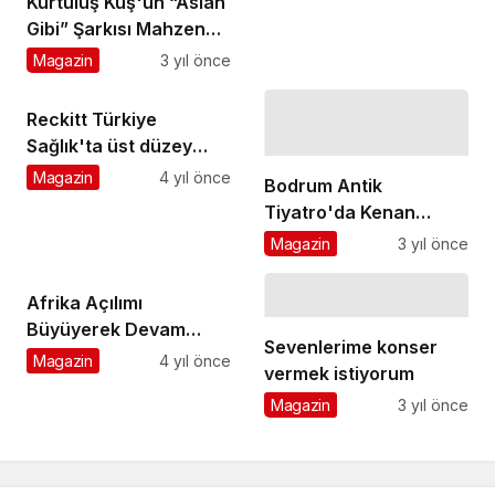
Kurtuluş Kuş'un “Aslan
gerçekleşti
Gibi” Şarkısı Mahzen
Media Etiketiyle
Magazin
3 yıl önce
Yayınlandı
Reckitt Türkiye
Sağlık'ta üst düzey
atama
Magazin
4 yıl önce
Bodrum Antik
Tiyatro'da Kenan
Doğulu coşkusu
Magazin
3 yıl önce
Afrika Açılımı
Büyüyerek Devam
Sevenlerime konser
Ediyor
Magazin
4 yıl önce
vermek istiyorum
Magazin
3 yıl önce