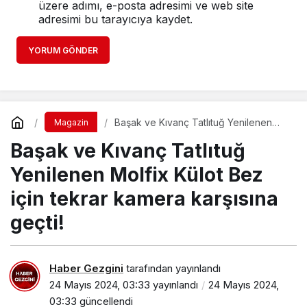
üzere adımı, e-posta adresimi ve web site
adresimi bu tarayıcıya kaydet.
YORUM GÖNDER
Başak ve Kıvanç Tatlıtuğ Yenilenen
Magazin
Molfix Külot Bez için tekrar kamera
Başak ve Kıvanç Tatlıtuğ
karşısına geçti!
Yenilenen Molfix Külot Bez
için tekrar kamera karşısına
geçti!
Haber Gezgini
tarafından yayınlandı
24 Mayıs 2024, 03:33
yayınlandı
24 Mayıs 2024,
03:33
güncellendi