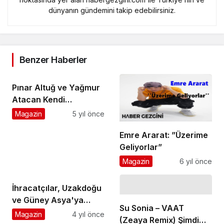
dünyanın gündemini takip edebilirsiniz.
Benzer Haberler
Pınar Altuğ ve Yağmur
Atacan Kendi
Canavarını Yarattı!
Magazin
5 yıl önce
Emre Ararat: ”Üzerime
Geliyorlar”
Magazin
6 yıl önce
İhracatçılar, Uzakdoğu
ve Güney Asya'ya
Su Sonia – VAAT
Malezya'dan açılacak
Magazin
4 yıl önce
(Zeaya Remix) Şimdi