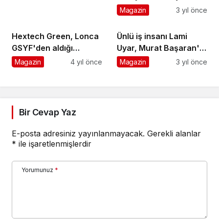
Yayında!
Magazin
3 yıl önce
Hextech Green, Lonca
Ünlü iş insanı Lami
GSYF'den aldığı
Uyar, Murat Başaran'ın
yatırımla 5 ülkeye
düğününe katıldı
Magazin
4 yıl önce
Magazin
3 yıl önce
ihracat gerçekleştirdi
Bir Cevap Yaz
E-posta adresiniz yayınlanmayacak.
Gerekli alanlar
*
ile işaretlenmişlerdir
Yorumunuz
*