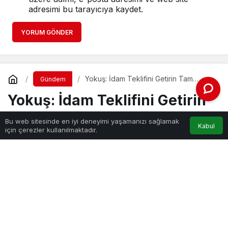
adresimi bu tarayıcıya kaydet.
YORUM GÖNDER
Yokuş: İdam Teklifini Getirin Tam
Gündem
Destek
Yokuş: İdam Teklifini Getirin
Tam Destek
Bu web sitesinde en iyi deneyimi yaşamanızı sağlamak
Kabul
için çerezler kullanılmaktadır.
Haber Gezgini
tarafından yayınlandı
4 Ağustos 2021, 19:45
yayınlandı
PAYLAŞ