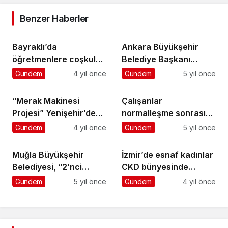
Benzer Haberler
Bayraklı’da
Ankara Büyükşehir
öğretmenlere coşkulu
Belediye Başkanı
kutlama
Mansur Yavaş’ın 30
Gündem
4 yıl önce
Gündem
5 yıl önce
Ağustos Zafer Bayramı
Mesajı
“Merak Makinesi
Çalışanlar
Projesi” Yenişehir’de
normalleşme sonrası
hayata geçiyor
için endişeli
Gündem
4 yıl önce
Gündem
5 yıl önce
Muğla Büyükşehir
İzmir’de esnaf kadınlar
Belediyesi, “2’nci
CKD bünyesinde
Orman Yangınları
buluştu
Gündem
5 yıl önce
Gündem
4 yıl önce
Çalıştayını” Düzenliyor