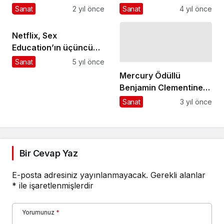
tiyatro eğitimi alan
Atölyeleriyle Klasik
Sanat
2 yıl önce
Sanat
4 yıl önce
öğrencilerin sahneye
Müzkle Tanışacak
aktardıkları “Paldır
Netflix, Sex
Güldür Şov” isimli
Education’ın üçüncü
tiyatro gösterisi bir kez
sezonundan ilk kareleri
Sanat
5 yıl önce
daha izleyicilerden
paylaştı
Mercury Ödüllü
büyük beğeni aldı
Benjamin Clementine
Konserinde Türk
Sanat
3 yıl önce
Müzisyen Sürprizi!
Bir Cevap Yaz
E-posta adresiniz yayınlanmayacak.
Gerekli alanlar
*
ile işaretlenmişlerdir
Yorumunuz
*