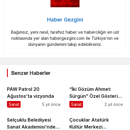
Haber Gezgini
Bağımsız, yeni nesil, tarafsız haber ve haberciliğin en üst
noktasında yer alan habergezgini.com ile Türkiye’nin ve
dünyanın gündemini takip edebilirsiniz.
Benzer Haberler
PAW Patrol 20
“İki Gözüm Ahmet:
Ağustos’ta vizyonda
Sürgün” Özel Gösterim
ve Avrupa'da Vizyon
Sanat
5 yıl önce
Sanat
2 yıl önce
Selçuklu Belediyesi
Çocuklar Atatürk
Sanat Akademisi’nde
Kültür Merkezi