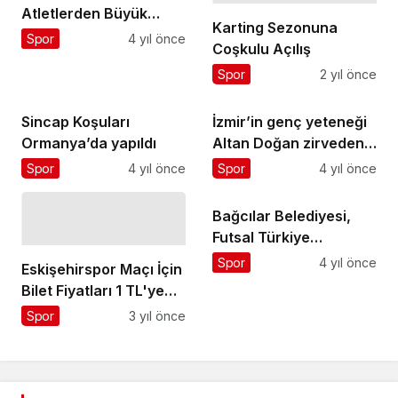
Atletlerden Büyük
Karting Sezonuna
Başarı
Spor
4 yıl önce
Coşkulu Açılış
Spor
2 yıl önce
Sincap Koşuları
İzmir’in genç yeteneği
Ormanya’da yapıldı
Altan Doğan zirveden
inmiyor
Spor
4 yıl önce
Spor
4 yıl önce
Bağcılar Belediyesi,
Futsal Türkiye
Kupası’na galibiyetle
Spor
4 yıl önce
Eskişehirspor Maçı İçin
başladı
Bilet Fiyatları 1 TL'ye
Düşürüldü
Spor
3 yıl önce