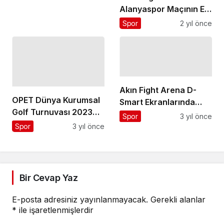
Alanyaspor Maçının En
Özel Konukları
Spor
2 yıl önce
Akın Fight Arena D-
OPET Dünya Kurumsal
Smart Ekranlarında
Golf Turnuvası 2023
Muhteşem Maçlarla
Spor
3 yıl önce
Türkiye Finali
İzleyicileri Büyüledi
Spor
3 yıl önce
Şampiyonları Belli Oldu
Bir Cevap Yaz
E-posta adresiniz yayınlanmayacak.
Gerekli alanlar
*
ile işaretlenmişlerdir