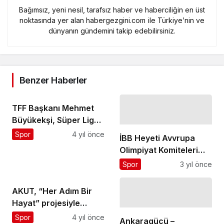
Bağımsız, yeni nesil, tarafsız haber ve haberciliğin en üst
noktasında yer alan habergezgini.com ile Türkiye’nin ve
dünyanın gündemini takip edebilirsiniz.
Benzer Haberler
TFF Başkanı Mehmet
Büyükekşi, Süper Lig
ve VAR hakemleri
Spor
4 yıl önce
İBB Heyeti Avvrupa
yemekte bir araya geldi
Olimpiyat Komiteleri
Toplantısını Katıldı
Spor
3 yıl önce
AKUT, “Her Adım Bir
Hayat” projesiyle
İstanbul Maratonu’nda
Spor
4 yıl önce
Ankaragücü –