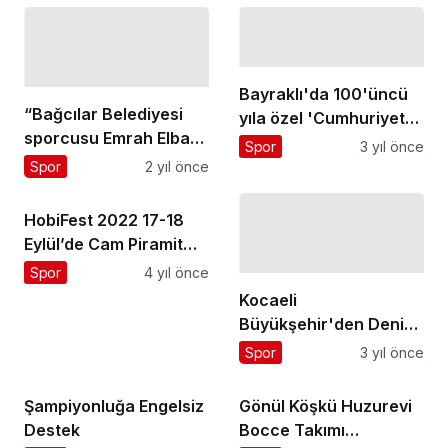
Bayraklı'da 100'üncü
“Bağcılar Belediyesi
yıla özel 'Cumhuriyet
sporcusu Emrah Elban,
Turnuvası'
Spor
3 yıl önce
milli takıma yardımcı
Spor
2 yıl önce
antrenör oldu”
HobiFest 2022 17-18
Eylül’de Cam Piramit
alanında
Spor
4 yıl önce
Kocaeli
Büyükşehir'den Deniz
Kanosu Türkiye Kupası
Spor
3 yıl önce
Şampiyonluğa Engelsiz
Gönül Köşkü Huzurevi
Destek
Bocce Takımı