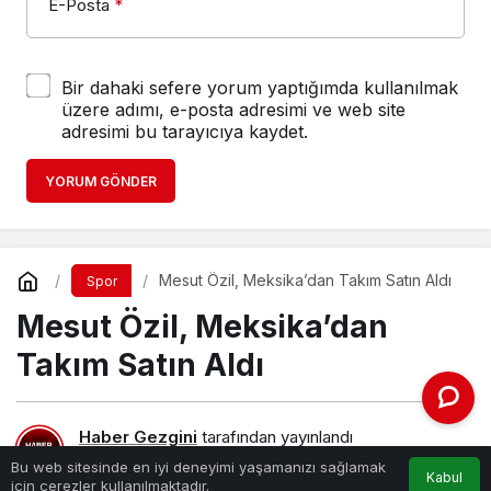
E-Posta
*
Bir dahaki sefere yorum yaptığımda kullanılmak
üzere adımı, e-posta adresimi ve web site
adresimi bu tarayıcıya kaydet.
YORUM GÖNDER
Mesut Özil, Meksika’dan Takım Satın Aldı
Spor
Mesut Özil, Meksika’dan
Takım Satın Aldı
Haber Gezgini
tarafından yayınlandı
13 Nisan 2021, 17:25
yayınlandı
13 Nisan 2021, 16:53
Bu web sitesinde en iyi deneyimi yaşamanızı sağlamak
Kabul
için çerezler kullanılmaktadır.
güncellendi