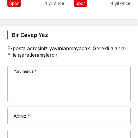
Turnuvalara
Spor
4 yıl önce
Spor
4 yıl önce
Hazırlanıyor
Bir Cevap Yaz
E-posta adresiniz yayınlanmayacak.
Gerekli alanlar
*
ile işaretlenmişlerdir
Yorumunuz
*
Adınız
*