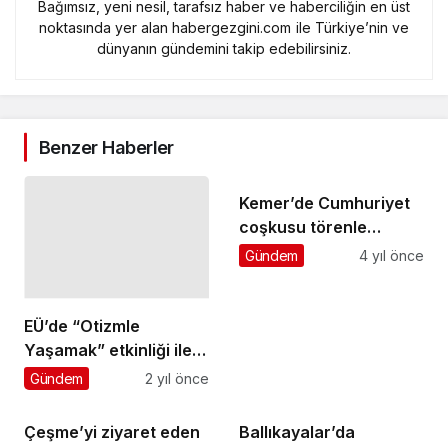
Bağımsız, yeni nesil, tarafsız haber ve haberciliğin en üst
noktasında yer alan habergezgini.com ile Türkiye’nin ve
dünyanın gündemini takip edebilirsiniz.
Benzer Haberler
Kemer’de Cumhuriyet
coşkusu törenle
başladı
Gündem
4 yıl önce
EÜ’de “Otizmle
Yaşamak” etkinliği ile
farkındalık yaratıldı
Gündem
2 yıl önce
Çeşme’yi ziyaret eden
Ballıkayalar’da
Bartholomeos’tan
biyoçeşitlilik kayıt
Başkan Oran’a büyük
altına alındı
Gündem
4 yıl önce
Gündem
4 yıl önce
övgü