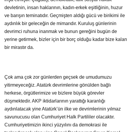
aydınlık bir geleceğin de mimarıdır. Kuruluş günlerinin
devrimci ruhuna inanmak ve bunun gereğini bugün de
yerine getirmek, bizler için bir borç olduğu kadar bize kalan
bir mirastır da.
Çok ama çok zor günlerden geçsek de umudumuzu
yitirmeyeceğiz. Atatürk devrimlerine gönülden bağlı
herkese, örgütlerimize ve bizlere büyük görevler
düşmektedir. AKP iktidarlarının yarattığı karanlığı
aydınlatacak yine Atatürk’ün ilke ve devrimlerinin yılmaz
savunucusu olan Cumhuriyet Halk Partililer olacaktır.
Cumhuriyetimizin ikinci yüzyılını da demokrasi ile
taçlandıracak olan yine Genel Başkanımız Sayın Kemal
Kılıçdaroğlu önderliğinde Cumhuriyet Halk Partisi’dir.
Üyesi ve neferi olmaktan onur duyduğum partimizin 99.