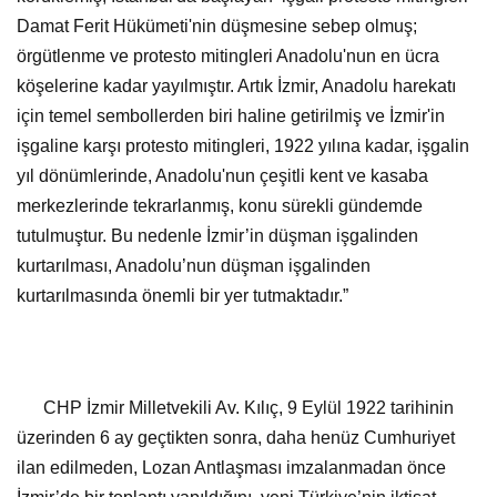
köşelerine kadar yayılmıştır. Artık İzmir, Anadolu harekatı
için temel sembollerden biri haline getirilmiş ve İzmir'in
işgaline karşı protesto mitingleri, 1922 yılına kadar, işgalin
yıl dönümlerinde, Anadolu'nun çeşitli kent ve kasaba
merkezlerinde tekrarlanmış, konu sürekli gündemde
tutulmuştur. Bu nedenle İzmir’in düşman işgalinden
kurtarılması, Anadolu’nun düşman işgalinden
kurtarılmasında önemli bir yer tutmaktadır.”
CHP İzmir Milletvekili Av. Kılıç, 9 Eylül 1922 tarihinin
üzerinden 6 ay geçtikten sonra, daha henüz Cumhuriyet
ilan edilmeden, Lozan Antlaşması imzalanmadan önce
İzmir’de bir toplantı yapıldığını, yeni Türkiye’nin iktisat
politikasını belirlemek amacıyla İzmir İktisat Kongresi’nin
toplandığını kaydetti.