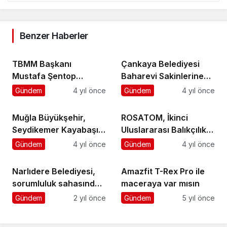
Benzer Haberler
TBMM Başkanı
Çankaya Belediyesi
Mustafa Şentop
Baharevi Sakinlerine
Komrat Yunus Emre
Müze Gezisi
Gündem
4 yıl önce
Gündem
4 yıl önce
Enstitüsünü Ziyaret Etti
Muğla Büyükşehir,
ROSATOM, İkinci
Seydikemer Kayabaşı
Uluslararası Balıkçılık
Mahallesi’ne ek su
Turnuvasına Ev
Gündem
4 yıl önce
Gündem
4 yıl önce
kaynağı sağlıyor
Sahipliği Yaptı
Narlıdere Belediyesi,
Amazfit T-Rex Pro ile
sorumluluk sahasında
maceraya var mısın
bulunan alanlarda
Gündem
2 yıl önce
Gündem
5 yıl önce
bakım ve onarım
çalışmalarına hız verdi
Bir Cevap Yaz