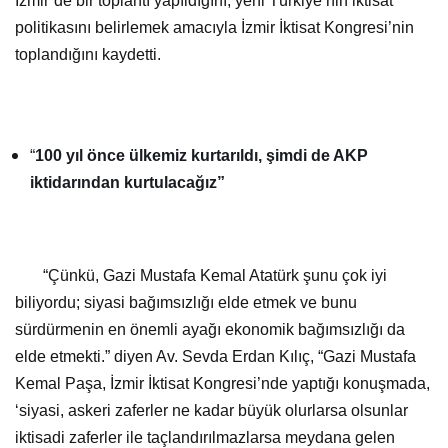
“
100 yıl önce ülkemiz kurtarıldı, şimdi de AKP
iktidarından kurtulacağız”
“Çünkü, Gazi Mustafa Kemal Atatürk şunu çok iyi
biliyordu; siyasi bağımsızlığı elde etmek ve bunu
sürdürmenin en önemli ayağı ekonomik bağımsızlığı da
elde etmekti.” diyen Av. Sevda Erdan Kılıç, “Gazi Mustafa
Kemal Paşa, İzmir İktisat Kongresi’nde yaptığı konuşmada,
‘siyasi, askeri zaferler ne kadar büyük olurlarsa olsunlar
iktisadi zaferler ile taçlandırılmazlarsa meydana gelen
zaferler devamlı olmaz, az zamanda söner.’ demiştir. Gazi
Mustafa Kemal Atatürk ekonomik bağımsızlığa özel bir