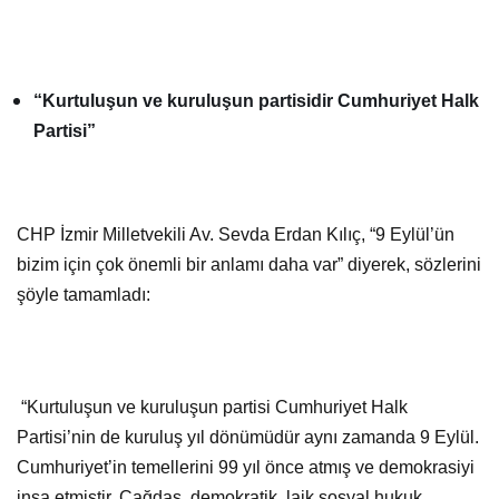
“Kurtuluşun ve kuruluşun partisidir Cumhuriyet Halk
Partisi”
CHP İzmir Milletvekili Av. Sevda Erdan Kılıç, “9 Eylül’ün
bizim için çok önemli bir anlamı daha var” diyerek, sözlerini
şöyle tamamladı:
“Kurtuluşun ve kuruluşun partisi Cumhuriyet Halk
Partisi’nin de kuruluş yıl dönümüdür aynı zamanda 9 Eylül.
Cumhuriyet’in temellerini 99 yıl önce atmış ve demokrasiyi
inşa etmiştir. Çağdaş, demokratik, laik sosyal hukuk
devletinin, insan haklarının, kadın-erkek eşitliğinin, huzur
ve barışın teminatıdır. Geçmişten aldığı gücü ve birikimi ile