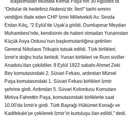
Erdan Kılıç, “2 Eylül'de Uşak'a girildi. Dumlupınar Meydan
Muharebesi'nde, kendisinin de haberi olmadan Yunanistan
Küçük Asya Ordusu'nun başkomutanlığına getirilen
General Nikolaos Trikupis tutsak edildi. Türk birlikleri,
İzmir'e doğru hızla ilerledi. Yunan birlikleri ve Rum siviller
Anadolu'dan çekildiler. 9 Eylül 1922 sabahı Ahmet Zeki
Bey komutasındaki 2. Süvari Fırkası, ardından Mürsel
Paşa komutasındaki 1. Süvari Fırkası birlikleri İzmir
şehrine girdi. Ardından 5. Süvari Kolordusu Komutanı
Mirliva Fahrettin Paşa, komutasındaki birliklerle saat
10.00'da İzmir'e girdi. Türk Bayrağı Hükümet Konağı ve
Kadifekale'ye çekilerek İzmir’in kurtuluşu ilan edildi.” dedi.
“
İzmir'in işgal edilmesi, Anadolu'da milli mücadelenin
başlamasında önemli bir aşamadır”