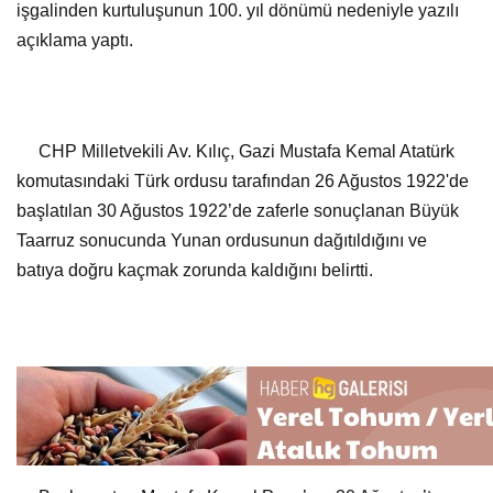
CHP Milletvekili Av. Kılıç, Gazi Mustafa Kemal Atatürk
komutasındaki Türk ordusu tarafından 26 Ağustos 1922'de
başlatılan 30 Ağustos 1922’de zaferle sonuçlanan Büyük
Taarruz sonucunda Yunan ordusunun dağıtıldığını ve
batıya doğru kaçmak zorunda kaldığını belirtti.
Başkomutan Mustafa Kemal Paşa’nın 30 Ağustos’ta
“Ordular ilk hedefiniz Akdeniz'dir. İleri!” tarihi emrini
verdiğini ifade eden CHP İzmir Milletvekili Av. Sevda