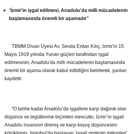
TBMM Divan Üyesi Av. Sevda Erdan Kılıç, İzmir'in 15
Mayıs 1919 yılında Yunan güçleri tarafından işgal
edilmesinin, Anadolu'da milli mücadelenin başlamasında
önemli bir aşama olarak kabul edildiğini belirterek, şunları
kaydetti:
“O tarihe kadar Anadolu’da işgallere karşı dağınık olan
düşünce ve örgütlenme biçimleri mevcuttu. İzmir’in işgali
Anadolu insanının direniş ve karşı koyuş düşüncesini
körüklemiş, İstanbul'da başlayan ‘işgali protesto mitingleri’
Damat Ferit Hükümeti'nin düşmesine sebep olmuş;
örgütlenme ve protesto mitingleri Anadolu'nun en ücra