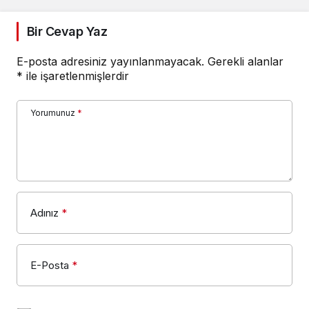
E-posta adresiniz yayınlanmayacak.
Gerekli alanlar
*
ile işaretlenmişlerdir
Yorumunuz
*
Adınız
*
E-Posta
*
Bir dahaki sefere yorum yaptığımda kullanılmak
üzere adımı, e-posta adresimi ve web site
adresimi bu tarayıcıya kaydet.