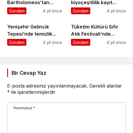
Yenişehir Gelincik
Tüketim Kültürü Sıfır
Tepesi’nde temizlik
Atık Festivali’nde
hareketi
masaya yatırıldı
Gündem
4 yıl önce
Gündem
4 yıl önce
Bir Cevap Yaz
E-posta adresiniz yayınlanmayacak.
Gerekli alanlar
*
ile işaretlenmişlerdir
Yorumunuz
*
Adınız
*