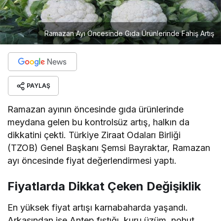
Ramazan Ayı Öncesinde Gıda Ürünlerinde Fahiş Artış
PAYLAŞ
Ramazan ayının öncesinde gıda ürünlerinde
meydana gelen bu kontrolsüz artış, halkın da
dikkatini çekti. Türkiye Ziraat Odaları Birliği
(TZOB) Genel Başkanı Şemsi Bayraktar, Ramazan
ayı öncesinde fiyat değerlendirmesi yaptı.
Fiyatlarda Dikkat Çeken Değişiklik
En yüksek fiyat artışı karnabaharda yaşandı.
Arkasından ise Antep fıstığı, kuru üzüm, nohut,