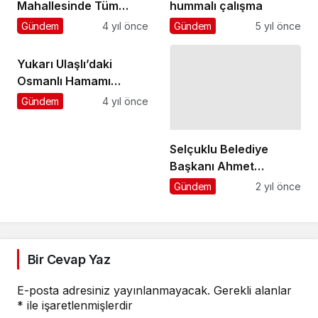
Mahallesinde Tüm
hummalı çalışma
Yollar Yenileniyor
Gündem
4 yıl önce
Gündem
5 yıl önce
Yukarı Ulaşlı’daki
Osmanlı Hamamı
Restorasyonu İhalesi 3
Gündem
4 yıl önce
Ekim’de Yapılacak
Selçuklu Belediye
Başkanı Ahmet
Pekyatırmacı namaz
Gündem
2 yıl önce
sonrasında
vatandaşlarla hasbihal
etti
Bir Cevap Yaz
E-posta adresiniz yayınlanmayacak.
Gerekli alanlar
*
ile işaretlenmişlerdir