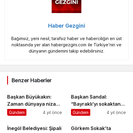
Haber Gezgini
Bağımsız, yeni nesil, tarafsız haber ve haberciliğin en üst
noktasında yer alan habergezgini.com ile Türkiye’nin ve
dünyanın gündemini takip edebilirsiniz.
Benzer Haberler
Başkan Büyükakın:
Başkan Sandal:
Zaman dünyaya nizam
“Bayraklı’yı sokaktan
verme zamanıdır
yönetiyoruz”
Gündem
4 yıl önce
Gündem
4 yıl önce
İnegöl Belediyesi: Şipali
Görkem Sokak’ta