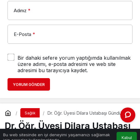
Adınız
*
E-Posta
*
Bir dahaki sefere yorum yaptığımda kullanılmak
üzere adımı, e-posta adresimi ve web site
adresimi bu tarayıcıya kaydet.
YORUM GÖNDER
Dr. Öğr. Üyesi Dilara Ustabaşı Gündüz:
Sağlık
'Sosyal Hizmet, Afet Sonrasında
Dr. Öğr. Üyesi Dilara Ustabaşı
İyileştirme Sürecine Güç Katıyor"
Gündüz: 'Sosyal Hizmet, Afet
Bu web sitesinde en iyi deneyimi yaşamanızı sağlamak
Kabul
için çerezler kullanılmaktadır.