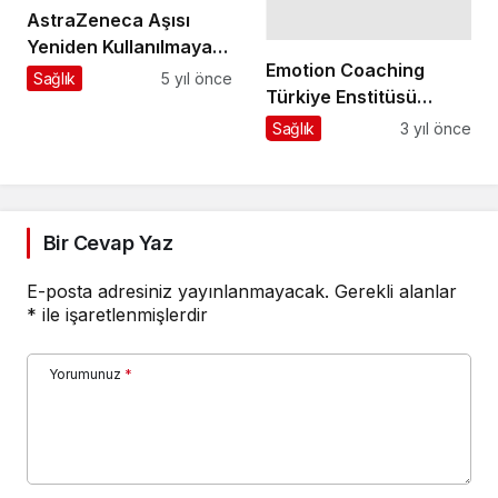
AstraZeneca Aşısı
Yeniden Kullanılmaya
Emotion Coaching
Başlanıyor
Sağlık
5 yıl önce
Türkiye Enstitüsü
Duygu Dostu
Sağlık
3 yıl önce
Ebeveynlik ve Duygu
Dostu Öğretmenlik
Eğitimlerine Devam
Ediyor
Bir Cevap Yaz
E-posta adresiniz yayınlanmayacak.
Gerekli alanlar
*
ile işaretlenmişlerdir
Yorumunuz
*