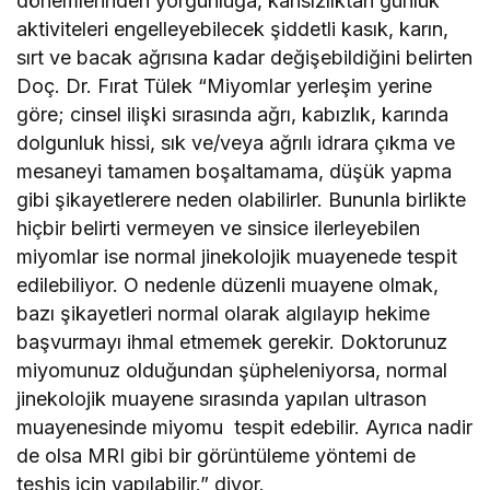
dönemlerinden yorgunluğa, kansızlıktan günlük
aktiviteleri engelleyebilecek şiddetli kasık, karın,
sırt ve bacak ağrısına kadar değişebildiğini belirten
Doç. Dr. Fırat Tülek “Miyomlar yerleşim yerine
göre; cinsel ilişki sırasında ağrı, kabızlık, karında
dolgunluk hissi, sık ve/veya ağrılı idrara çıkma ve
mesaneyi tamamen boşaltamama, düşük yapma
gibi şikayetlerere neden olabilirler. Bununla birlikte
hiçbir belirti vermeyen ve sinsice ilerleyebilen
miyomlar ise normal jinekolojik muayenede tespit
edilebiliyor. O nedenle düzenli muayene olmak,
bazı şikayetleri normal olarak algılayıp hekime
başvurmayı ihmal etmemek gerekir. Doktorunuz
miyomunuz olduğundan şüpheleniyorsa, normal
jinekolojik muayene sırasında yapılan ultrason
muayenesinde miyomu tespit edebilir. Ayrıca nadir
de olsa MRI gibi bir görüntüleme yöntemi de
teşhis için yapılabilir.” diyor.