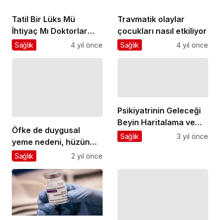
Tatil Bir Lüks Mü
Travmatik olaylar
İhtiyaç Mı Doktorlar
çocukları nasıl etkiliyor
Tatili Reçete Olarak
Sağlık
4 yıl önce
Sağlık
4 yıl önce
Yazabilmeli
Psikiyatrinin Geleceği
Beyin Haritalama ve
Öfke de duygusal
Kişiselleştirilmiş
Sağlık
3 yıl önce
yeme nedeni, hüzün
İlaçlarda
de… Üzgün ya da öfkeli
Sağlık
2 yıl önce
olduğunuzda sorunun
çözümü buzdolabında
değil!