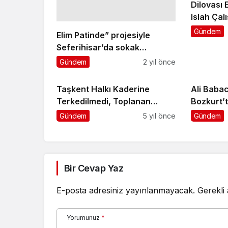
Dilovası
Islah Çal
Gündem
Elim Patinde” projesiyle
Seferihisar’da sokak
hayvanları sahipsiz değil
Gündem
2 yıl önce
Taşkent Halkı Kaderine
Ali Babac
Terkedilmedi, Toplanan
Bozkurt’ta ‘Merkezî hü
İmzalar Postaya Verildi
ve yerel 
Gündem
5 yıl önce
Gündem
tazmini iç
Bir Cevap Yaz
E-posta adresiniz yayınlanmayacak.
Gerekli
Yorumunuz
*