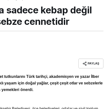
na sadece kebap değil
sebze cennetidir
PAYLAŞ
zet tutkunlarını Türk tarihçi, akademisyen ve yazar İlber
lıklı yaşam için doğal yağlar, çeşit çeşit otlar ve sebzelerle
n yemekleri önerdi.
hir Belediyesi, ilçe belediyeleri, odalar ve sivil toplum