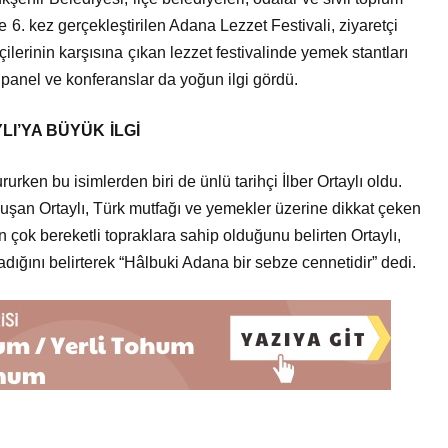
ene 6. kez gerçekleştirilen Adana Lezzet Festivali, ziyaretçi
ilerinin karşısına çıkan lezzet festivalinde yemek stantları
panel ve konferanslar da yoğun ilgi gördü.
LI’YA BÜYÜK İLGİ
ururken bu isimlerden biri de ünlü tarihçi İlber Ortaylı oldu.
uluşan Ortaylı, Türk mutfağı ve yemekler üzerine dikkat çeken
çok bereketli topraklara sahip olduğunu belirten Ortaylı,
ığını belirterek “Hâlbuki Adana bir sebze cennetidir” dedi.