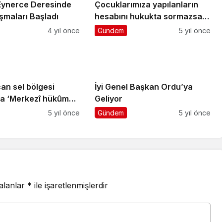
 Eynerce Deresinde
Çocuklarımıza yapılanların
ışmaları Başladı
hesabını hukukta sormazsa
kim soracak?
4 yıl önce
Gündem
5 yıl önce
an sel bölgesi
İyi Genel Başkan Ordu’ya
kûmet
Geliyor
yönetimler hasarın
5 yıl önce
Gündem
5 yıl önce
in aktif çalışmalı’
 alanlar
*
ile işaretlenmişlerdir