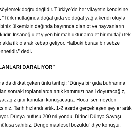
söylemek doğru değildir. Türkiye’de her vilayetin kendisine
lı, “Türk mutfağında doğal gıda ve doğal yağla kendi otuyla
sibiniz ülkemizin dağında bayırında olan ot ve hayvanların
lıdır. İnsanoğlu et yiyen bir mahluktur ama et bir mutfağı tek
akla ilk olarak kebap geliyor. Halbuki burası bir sebze
nnetidir.” dedi.
LANLARI DARALIYOR”
na da dikkat çeken ünlü tarihçi: “Dünya bir gıda buhranına
ndan sonraki toplantılarda artık karnımızı nasıl doyuracağız,
ılayacağız gibi konuları konuşacağız. Hoca ‘sen neyden
iz. Tarih hızlandı artık. 1-2 asırda gerçekleşen şeyler artık
ıyor. Dünya nüfusu 200 milyondu. Birinci Dünya Savaşı
ar nüfusa sahibiz. Denge maalesef bozuldu” diye konuştu.