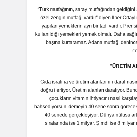
“Türk mutfağının, saray mutfağından geldiğini 
özel zengin mutfağı vardır” diyen İlber Ortay
yapılan yemeklerin ayrı bir tadı vardır. Pren
kullanıldığı yemekleri yemek olmalı. Daha sağlık
başına kurtaramaz. Adana mutfağı denince 
ce
“ÜRETİM A
Gıda israfına ve üretim alanlarının daralması
doğru ilerliyor. Üretim alanları daralıyor. Bu
çocukların vitamin ihtiyacını nasıl karş
bahsediyorsun’ demeyin 40 sene sonra göreceksin
40 senede gerçekleşiyor. Dünya nüfusu art
sıralarında ise 1 milyar. Şimdi ise 8 mily