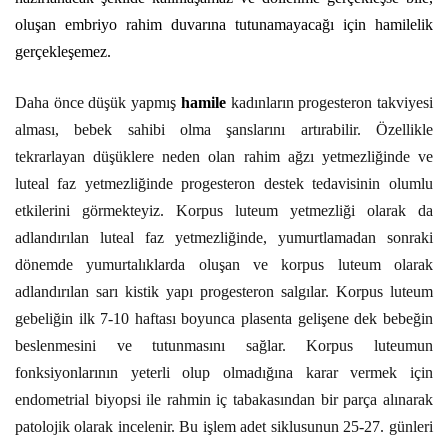
oluşan embriyo rahim duvarına tutunamayacağı için hamilelik
gerçekleşemez.
Daha önce düşük yapmış
hamile
kadınların progesteron takviyesi
alması, bebek sahibi olma şanslarını artırabilir. Özellikle
tekrarlayan düşüklere neden olan rahim ağzı yetmezliğinde ve
luteal faz yetmezliğinde progesteron destek tedavisinin olumlu
etkilerini görmekteyiz. Korpus luteum yetmezliği olarak da
adlandırılan luteal faz yetmezliğinde, yumurtlamadan sonraki
dönemde yumurtalıklarda oluşan ve korpus luteum olarak
adlandırılan sarı kistik yapı progesteron salgılar. Korpus luteum
gebeliğin ilk 7-10 haftası boyunca plasenta gelişene dek bebeğin
beslenmesini ve tutunmasını sağlar. Korpus luteumun
fonksiyonlarının yeterli olup olmadığına karar vermek için
endometrial biyopsi ile rahmin iç tabakasından bir parça alınarak
patolojik olarak incelenir. Bu işlem adet siklusunun 25-27. günleri