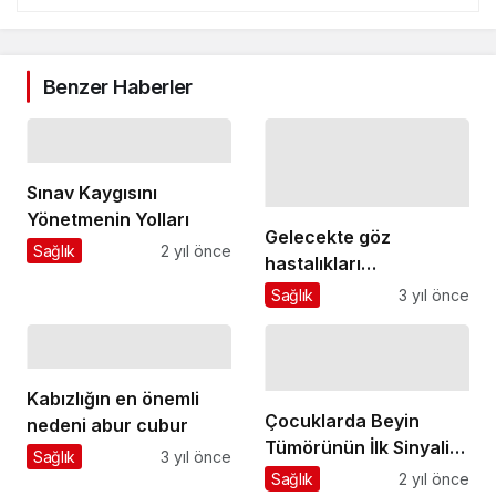
Benzer Haberler
Sınav Kaygısını
Yönetmenin Yolları
Gelecekte göz
Sağlık
2 yıl önce
hastalıkları
tedavisinde öne
Sağlık
3 yıl önce
çıkması beklenen 10
gelişme
Kabızlığın en önemli
Çocuklarda Beyin
nedeni abur cubur
Tümörünün İlk Sinyali
Sağlık
3 yıl önce
Olabilir
Sağlık
2 yıl önce