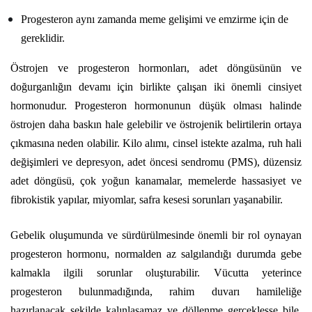
Progesteron aynı zamanda meme gelişimi ve emzirme için de
gereklidir.
Östrojen ve progesteron hormonları, adet döngüsünün ve
doğurganlığın devamı için birlikte çalışan iki önemli cinsiyet
hormonudur. Progesteron hormonunun düşük olması halinde
östrojen daha baskın hale gelebilir ve östrojenik belirtilerin ortaya
çıkmasına neden olabilir. Kilo alımı, cinsel istekte azalma, ruh hali
değişimleri ve depresyon, adet öncesi sendromu (PMS), düzensiz
adet döngüsü, çok yoğun kanamalar, memelerde hassasiyet ve
fibrokistik yapılar, miyomlar, safra kesesi sorunları yaşanabilir.
Gebelik oluşumunda ve sürdürülmesinde önemli bir rol oynayan
progesteron hormonu, normalden az salgılandığı durumda gebe
kalmakla ilgili sorunlar oluşturabilir. Vücutta yeterince
progesteron bulunmadığında, rahim duvarı hamileliğe
hazırlanacak şekilde kalınlaşamaz ve döllenme gerçekleşse bile,