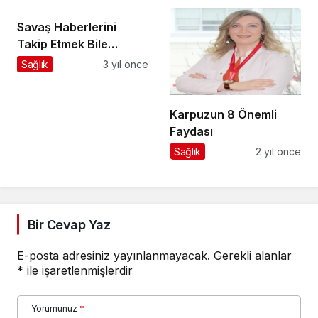
Savaş Haberlerini
Takip Etmek Bile
Travmatik Stres
Sağlık
3 yıl önce
Yaratıyor
Karpuzun 8 Önemli
Faydası
Sağlık
2 yıl önce
Bir Cevap Yaz
E-posta adresiniz yayınlanmayacak.
Gerekli alanlar
*
ile işaretlenmişlerdir
Yorumunuz
*