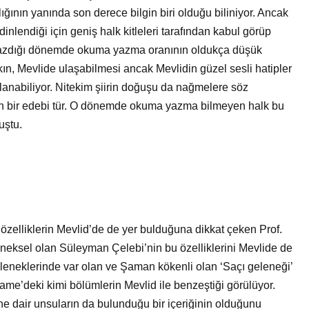
ğının yanında son derece bilgin biri olduğu biliniyor. Ancak
inlendiği için geniş halk kitleleri tarafından kabul görüp
 yazdığı dönemde okuma yazma oranının oldukça düşük
ın, Mevlide ulaşabilmesi ancak Mevlidin güzel sesli hatipler
lanabiliyor. Nitekim şiirin doğuşu da nağmelere söz
an bir edebi tür. O dönemde okuma yazma bilmeyen halk bu
uştu.
özelliklerin Mevlid’de de yer bulduğuna dikkat çeken Prof.
neksel olan Süleyman Çelebi’nin bu özelliklerini Mevlide de
eleneklerinde var olan ve Şaman kökenli olan ‘Saçı geleneği’
ame’deki kimi bölümlerin Mevlid ile benzeştiği görülüyor.
ine dair unsuların da bulunduğu bir içeriğinin olduğunu