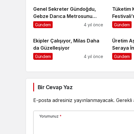
Genel Sekreter Gündoğdu,
Tüketim K
Gebze Darıca Metrosunu
Festivali
inceledi
Gündem
4 yıl önce
Gündem
Ekipler Çalışıyor, Milas Daha
Üretim A
da Güzelleşiyor
Seraya İn
Gündem
4 yıl önce
Gündem
Bir Cevap Yaz
E-posta adresiniz yayınlanmayacak.
Gerekli
Yorumunuz
*