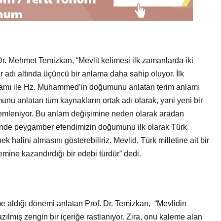
r. Mehmet Temizkan, “Mevlit kelimesi ilk zamanlarda iki
er adı altında üçüncü bir anlama daha sahip oluyor. İlk
amı ile Hz. Muhammed’in doğumunu anlatan terim anlamı
u anlatan tüm kaynakların ortak adı olarak, yani yeni bir
lemleniyor. Bu anlam değişimine neden olarak aradan
ihinde peygamber efendimizin doğumunu ilk olarak Türk
k halini almasını gösterebiliriz. Mevlid, Türk milletine ait bir
emine kazandırdığı bir edebi türdür” dedi.
e aldığı dönemi anlatan Prof. Dr. Temizkan, “Mevlidin
azılmış zengin bir içeriğe rastlanıyor. Zira, onu kaleme alan