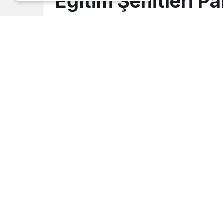
Eğitim Şehitleri Pa
için örnek duyarlıl
Haber Gezgini
tarafından yayınlandı
24 Kasım 2022, 12:30
yayınlandı
Ödemiş’te Zafer Mahallesi’nde bulunan Eğitim Ş
tarafından yakıldığına dair haberler üzerine ha
Kooperatifi Yönetim Kurulu Başkanı Hüseyin Hep
ve Bahçeler Müdürlüğü ekipleri ile birlikte zar
yapan Heptepe, ortak yaşam alanlarının korunma
ağaçlarındaki kırmızı palmiye böceği ile mücad