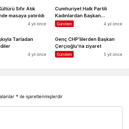
ültürü Sıfır Atık
Cumhuriyet Halk Partili
’nde masaya yatırıldı
Kadınlardan Başkan
Çerçioğlu’na Ziyaret
4 yıl önce
Gündem
4 yıl önce
şkıyla Tarladan
Genç CHP’lilerden Başkan
diler
Çerçioğlu’na ziyaret
4 yıl önce
Gündem
5 yıl önce
 alanlar
*
ile işaretlenmişlerdir