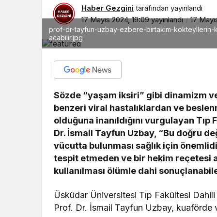
Haber Gezgini
tarafından yayınlandı
17 Mayıs 2024, 19:09
yayınlandı
17 Mayı
prof-dr-tayfun-uzbay-ezbere-birtakim-kokteyllerin-k
acabilir.jpg
Sözde “yaşam iksiri” gibi dinamizm ve
benzeri viral hastalıklardan ve besle
olduğuna inanıldığını vurgulayan Tıp Fa
Dr. İsmail Tayfun Uzbay, “Bu doğru deği
vücutta bulunması sağlık için önemlid
tespit etmeden ve bir hekim reçetesi 
kullanılması ölümle dahi sonuçlanabilec
Üsküdar Üniversitesi Tıp Fakültesi Dahil
Prof. Dr. İsmail Tayfun Uzbay, kuaförde 