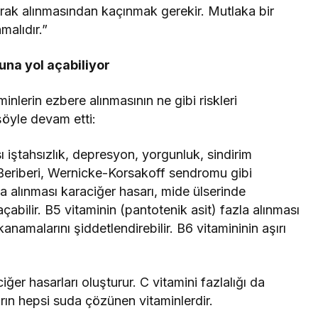
larak alınmasından kaçınmak gerekir. Mutlaka bir
malıdır.”
una yol açabiliyor
inlerin ezbere alınmasının ne gibi riskleri
şöyle devam etti:
ı iştahsızlık, depresyon, yorgunluk, sindirim
rı, Beriberi, Wernicke-Korsakoff sendromu gibi
la alınması karaciğer hasarı, mide ülserinde
bilir. B5 vitaminin (pantotenik asit) fazla alınması
anamalarını şiddetlendirebilir. B6 vitamininin aşırı
.
iğer hasarları oluşturur. C vitamini fazlalığı da
arın hepsi suda çözünen vitaminlerdir.