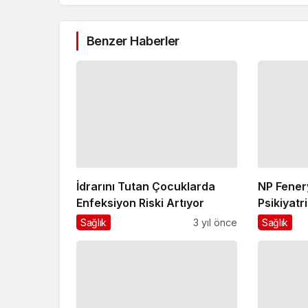
Benzer Haberler
NP Fener
İdrarını Tutan Çocuklarda
Psikiyatr
Enfeksiyon Riski Artıyor
Serdar N
Sağlık
Sağlık
3 yıl önce
Çarşamb
gerçekleş
konusu 
Depresy
Öğrencilerin gözünden
Milas Bel
böbrek sağlığı konuşuldu
Şubat'ta 