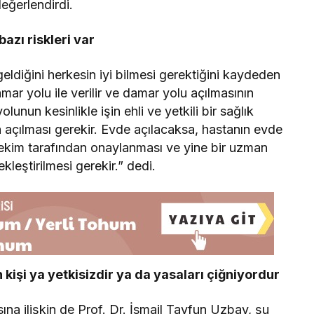
eğerlendirdi.
azı riskleri var
eldiğini herkesin iyi bilmesi gerektiğini kaydeden
ar yolu ile verilir ve damar yolu açılmasının
lunun kesinlikle işin ehli ve yetkili bir sağlık
a açılması gerekir. Evde açılacaksa, hastanın evde
hekim tarafından onaylanması ve yine bir uzman
kleştirilmesi gerekir.” dedi.
işi ya yetkisizdir ya da yasaları çiğniyordur
na ilişkin de Prof. Dr. İsmail Tayfun Uzbay, şu