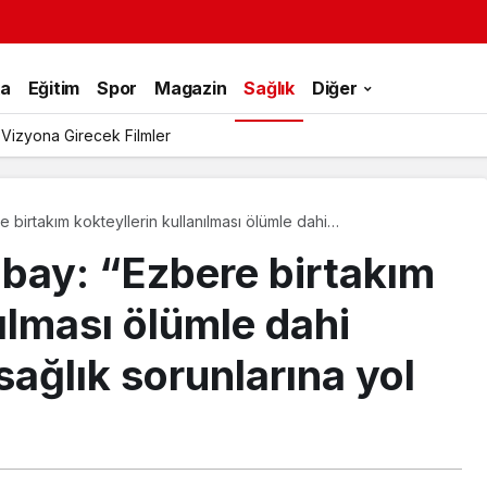
ka
Eğitim
Spor
Magazin
Sağlık
Diğer
 Vizyona Girecek Filmler
 birtakım kokteyllerin kullanılması ölümle dahi
rına yol açabilir”
zbay: “Ezbere birtakım
nılması ölümle dahi
ağlık sorunlarına yol