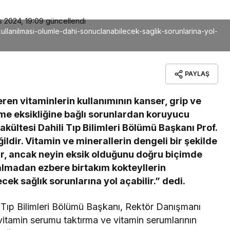
s 2024, 19:09
güncellendi
ullanilmasi-olumle-dahi-sonuclanabilecek-saglik-sorunlarina-yol-
PAYLAŞ
ren vitaminlerin kullanımının kanser, grip ve
nme eksikliğine bağlı sorunlardan koruyucu
kültesi Dahili Tıp Bilimleri Bölümü Başkanı Prof.
ldir. Vitamin ve minerallerin dengeli bir şekilde
ir, ancak neyin eksik olduğunu doğru biçimde
almadan ezbere birtakım kokteyllerin
ek sağlık sorunlarına yol açabilir.” dedi.
i Tıp Bilimleri Bölümü Başkanı, Rektör Danışmanı
vitamin serumu taktırma ve vitamin serumlarının