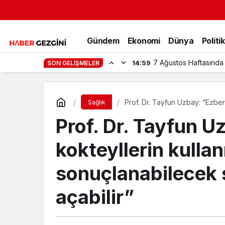
Gündem
Ekonomi
Dünya
Politi
7 Ağustos Haftasında
14:59
SON GELIŞMELER
Prof. Dr. Tayfun Uzbay: “Ezbere
Sağlık
sonuçlanabilecek sağlık sorunla
Prof. Dr. Tayfun U
kokteyllerin kulla
sonuçlanabilecek s
açabilir”