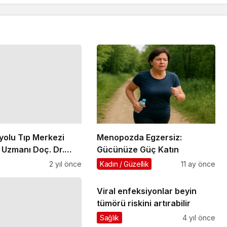
yolu Tıp Merkezi
Menopozda Egzersiz:
i Uzmanı Doç. Dr.
Gücünüze Güç Katın
urmedov ile 27 Mart
2 yıl önce
Kadın / Güzellik
11 ay önce
a günü
tirilecek webinarın
“Geçmeyen
Viral enfeksiyonlar beyin
on"…
tümörü riskini artırabilir
ediyesi Sağlık Evi 14
Sağlık
4 yıl önce
açılıyor