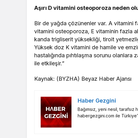
Aşırı D vitamini osteoporoza neden ol
Bir de yağda çözünenler var. A vitamini fa
vitamini osteoporoza, E vitaminin fazla al
kanda trigliserit yüksekliği, tiroit yetmez
Yüksek doz K vitamini de hamile ve emzire
hastalığında pıhtılaşma sorunu olanlara za
ile etkileşir.”
Kaynak: (BYZHA) Beyaz Haber Ajansı
Haber Gezgini
Bağımsız, yeni nesil, tarafsız
habergezgini.com ile Türkiye’