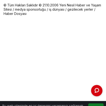
© Tüm Hakları Saklıdır © 21.10.2006 Yeni Nesil Haber ve Yaşam
Sitesi /
medya sponsorluğu
/
iş dünyası
/
gezilecek yerler
/
Haber Dosyası
Bu web sitesinde en iyi deneyimi yaşamanızı sağlamak