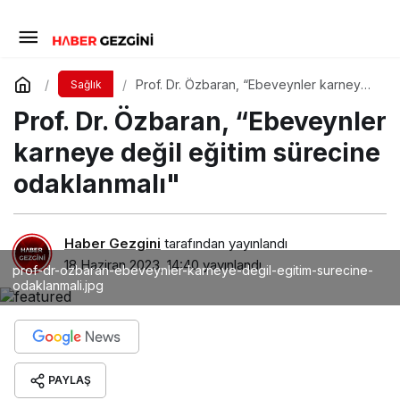
Prof. Dr. Özbaran, “Ebeveynler karneye
Sağlık
değil eğitim sürecine odaklanmalı"
Prof. Dr. Özbaran, “Ebeveynler
karneye değil eğitim sürecine
odaklanmalı"
Haber Gezgini
tarafından yayınlandı
18 Haziran 2023, 14:40
yayınlandı
prof-dr-ozbaran-ebeveynler-karneye-degil-egitim-surecine-
odaklanmali.jpg
PAYLAŞ