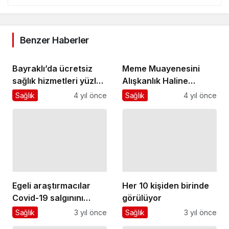
Benzer Haberler
Bayraklı’da ücretsiz
Meme Muayenesini
sağlık hizmetleri yüzleri
Alışkanlık Haline
güldürüyor
Getirin
Sağlık
4 yıl önce
Sağlık
4 yıl önce
Egeli araştırmacılar
Her 10 kişiden birinde
Covid-19 salgınını
görülüyor
koyun ve keçiler
Sağlık
3 yıl önce
Sağlık
3 yıl önce
üzerinden inceleyecek