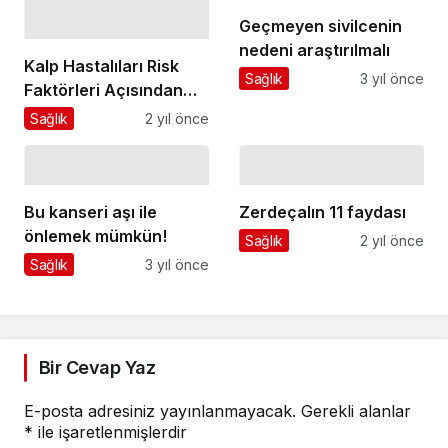
Geçmeyen sivilcenin
nedeni araştırılmalı
Kalp Hastalıları Risk
Sağlık
3 yıl önce
Faktörleri Açısından
Cinsiyet Önemli Bir
Sağlık
2 yıl önce
Fark Oluşturuyor
Bu kanseri aşı ile
Zerdeçalın 11 faydası
önlemek mümkün!
Sağlık
2 yıl önce
Sağlık
3 yıl önce
Bir Cevap Yaz
E-posta adresiniz yayınlanmayacak.
Gerekli alanlar
*
ile işaretlenmişlerdir