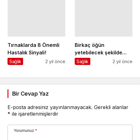
Tırnaklarda 8 Önemli
Birkaç öğün
Hastalık Sinyali!
yetebilecek şekilde
iftar sofraları ibadetin
Sağlık
2 yıl önce
Sağlık
2 yıl önce
ruhuna uygun değil!
Bir Cevap Yaz
E-posta adresiniz yayınlanmayacak.
Gerekli alanlar
*
ile işaretlenmişlerdir
Yorumunuz
*