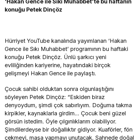
‘Hakan Gence ile Sıkı Muhabbet’te bu haftanın
konuğu Petek Dinçöz
Hürriyet YouTube kanalında yayımlanan ‘Hakan
Gence ile Sıkı Muhabbet’ programının bu haftaki
konuğu Petek Dinçöz. Ünlü şarkıcı yeni
evliliğinden kariyerine, hayatındaki birçok
gelişmeyi Hakan Gence ile paylaştı.
Çocuk sahibi olduktan sonra olgunlaştığını
söyleyen Petek Dinçöz: “Eskiden biraz
denyoydum, şimdi çok sabırlıyım. Doğuma takma
kirpikler, kaynaklarla girdim… Çocuk beni güzel
görsün istedim. Öyle çılgınlıklarım olabiliyor.
Şimdilerdeyse bir doğallıktır gidiyor. Kuaförler, fön
çekmeyi, maşa yapmayı unutacak. Sahnede doğal