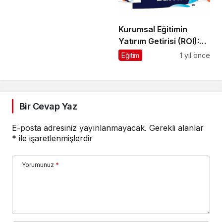
Kurumsal Eğitimin
Yatırım Getirisi (ROI):
Rakamlarla Verimlilik
Eğitim
1 yıl önce
ve Karlılık Artışı
Bir Cevap Yaz
E-posta adresiniz yayınlanmayacak.
Gerekli alanlar
*
ile işaretlenmişlerdir
Yorumunuz
*