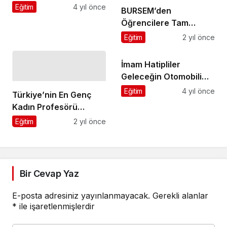
Eğitim
4 yıl önce
BURSEM’den
Öğrencilere Tam
Destek
Eğitim
2 yıl önce
İmam Hatipliler
Geleceğin Otomobili
İçin Kolları Sıvadı
Eğitim
4 yıl önce
Türkiye’nin En Genç
Kadın Profesörü
İKÇÜ’lü
Eğitim
2 yıl önce
Bir Cevap Yaz
E-posta adresiniz yayınlanmayacak.
Gerekli alanlar
*
ile işaretlenmişlerdir