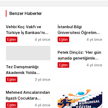
Benzer Haberler
Vehbi Koç Vakfı ve
İstanbul Bilgi
Türkiye İş Bankası’nın
Üniversitesi Öğretim
Etki Girişimciliği
Üyesi Doç. Dr. Yudum
Eğitim
4 yıl önce
Eğitim
4 yıl önce
Programı Mezunlarını
Söylemez okula uyum
Verdi
sorunlarını
Petek Dinçöz: 'Her gün
değerlendirdi: “Anlayış
aynada genetiğimle
ve sınır konusunda
oynuyorum'
Eğitim
4 yıl önce
Tez Danışmanlığı:
aşırı uçlara gitmek en
Akademik Yolda
büyük yanlış”
Rehberlik
Eğitim
3 yıl önce
Mehmed Amcalarından
Ilgazlı Çocuklara
Okuma Yazma Seti
Eğitim
4 yıl önce