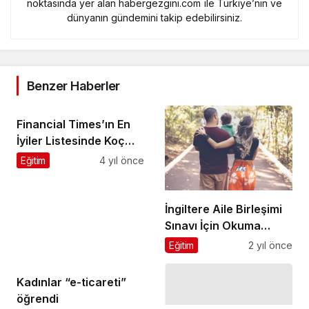
noktasında yer alan habergezgini.com ile Türkiye’nin ve
dünyanın gündemini takip edebilirsiniz.
Benzer Haberler
Financial Times’ın En
İyiler Listesinde Koç
Üniversitesi İşletme
Eğitim
4 yıl önce
Enstitüsü’nden Rekor
Yükseliş
İngiltere Aile Birleşimi
Sınavı İçin Okuma
Alışkanlığı Geliştirme:
Eğitim
2 yıl önce
Önerilen Kaynaklar
Kadınlar “e-ticareti”
öğrendi