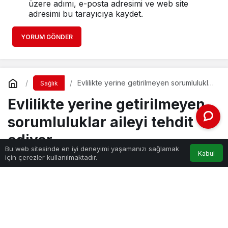
üzere adımı, e-posta adresimi ve web site
adresimi bu tarayıcıya kaydet.
YORUM GÖNDER
Evlilikte yerine getirilmeyen sorumluluklar
Sağlık
aileyi tehdit ediyor
Evlilikte yerine getirilmeyen
sorumluluklar aileyi tehdit
ediyor
Bu web sitesinde en iyi deneyimi yaşamanızı sağlamak
Kabul
için çerezler kullanılmaktadır.
Haber Gezgini
tarafından yayınlandı
30 Kasım 2022, 14:15
yayınlandı