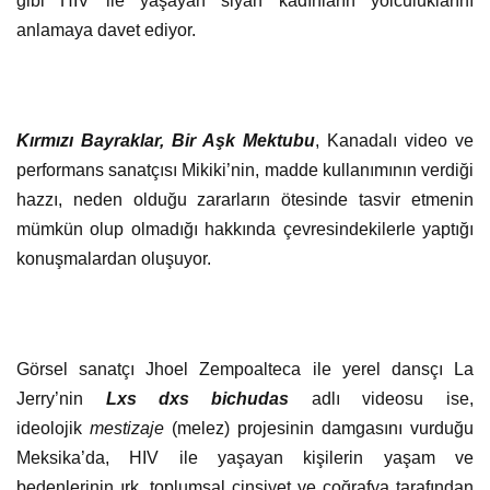
gibi HIV ile yaşayan siyah kadınların yolculuklarını
anlamaya davet ediyor.
Kırmızı Bayraklar, Bir Aşk Mektubu
, Kanadalı video ve
performans sanatçısı Mikiki’nin, madde kullanımının verdiği
hazzı, neden olduğu zararların ötesinde tasvir etmenin
mümkün olup olmadığı hakkında çevresindekilerle yaptığı
konuşmalardan oluşuyor.
Görsel sanatçı Jhoel Zempoalteca ile yerel dansçı La
Jerry’nin
Lxs dxs bichudas
adlı videosu ise,
ideolojik
mestizaje
(melez) projesinin damgasını vurduğu
Meksika’da, HIV ile yaşayan kişilerin yaşam ve
bedenlerinin ırk, toplumsal cinsiyet ve coğrafya tarafından