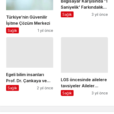
Bilgisayar Karşısında '1
Saniyelik' Farkındalık
Testi!
Sağlık
3 yıl önce
Türkiye’nin Güvenilir
İşitme Çözüm Merkezi
Sağlık
1 yıl önce
Egeli bilim insanları
LGS öncesinde ailelere
Prof. Dr. Çankaya ve
tavsiyeler Aileler
Prof. Dr. Güneri, ağız
Sağlık
2 yıl önce
adaylardan daha
kanseri belirtileri ve
Sağlık
3 yıl önce
kaygılı Sınavın her
tedavisi ile ilgili önemli
şeyin sonu olmadığını
bilgiler verdiler
ona hissettirin