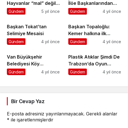
Hayvanlar “mal” değil,
İlöe Başkanlarından
“can”
Başkan Çerçioğlu’na
Gündem
5 yıl önce
Gündem
4 yıl önce
Ziyaret
Başkan Tokat’tan
Başkan Topaloğlu:
Selimiye Mesaisi
Kemer halkına ilk
günkü heyecanla
Gündem
4 yıl önce
Gündem
4 yıl önce
hizmet etmeye devam
ediyoruz
Van Büyükşehir
Plastik Atıklar Şimdi De
Belediyesi Köy
Trabzon’da Oyun
Okullarına Oyun
Parkına Dönüştü
Gündem
4 yıl önce
Gündem
4 yıl önce
Parkları Kuruyor
Bir Cevap Yaz
E-posta adresiniz yayınlanmayacak.
Gerekli alanlar
*
ile işaretlenmişlerdir