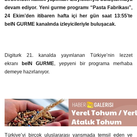
devam ediyor. Yeni gurme programı “Pasta Fabrikası”,
24 Ekim’den itibaren hafta içi her gün saat 13:55’te
beIN GURME kanalında izleyicileriyle buluşacak.
Digiturk 21. kanalda yayınlanan Türkiye’nin lezzet
ekranı
beIN GURME
, yepyeni bir programa merhaba
demeye hazırlanıyor.
Türkiye’yi birçok uluslararası yarışmada temsil eden ve