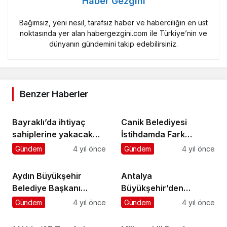
Haber Gezgini
Bağımsız, yeni nesil, tarafsız haber ve haberciliğin en üst
noktasında yer alan habergezgini.com ile Türkiye’nin ve
dünyanın gündemini takip edebilirsiniz.
Benzer Haberler
Bayraklı’da ihtiyaç
Canik Belediyesi
sahiplerine yakacak
İstihdamda Fark
desteği
Yaratıyor
Gündem
4 yıl önce
Gündem
4 yıl önce
Aydın Büyükşehir
Antalya
Belediye Başkanı
Büyükşehir’den
Özlem Çerçioğlu İle
Mersin’e itfaiye desteği
Gündem
4 yıl önce
Gündem
4 yıl önce
Olmayacak Bir İşi
Başardık