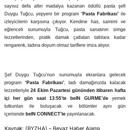
sayısız defa altın madalya kazanan ödüllü pasta şefi
Duygu Tuğcu, yepyeni bir program “
Pasta Fabrikası
” ile
izleyicilerin karşısına çıkıyor. Kendine has, samimi ve
eğlenceli sunumuyla Tuğcu, pasta sanatının simge
lezzetlerinden, pratik damak çatlatan tatlılara kadar
rengarenk, tadına doyum olmaz tariflere imza atıyor.
Şef Duygu Tuğcu’nun sunumuyla ekranlara gelecek
program “
Pasta Fabrikası
”, tadı damağınızda kalacak
lezzetleriyle
24 Ekim Pazartesi gününden itibaren hafta
içi her gün saat 13:55’te beIN GURME’de
yemek
tutkunları ile buluşacak
ve
bölümler
aynı gün
içerisinde
beIN CONNECT’te
yayınlanacak.
Kaynak: (BYZHA) – Beyaz Haber Ajansı