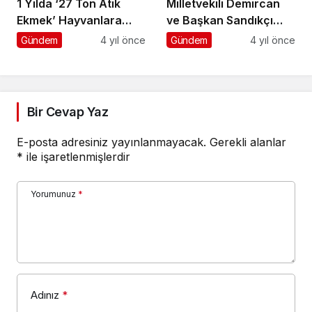
1 Yılda ‘27 Ton Atık
Milletvekili Demircan
Ekmek’ Hayvanlara
ve Başkan Sandıkçı
Yem Olarak Dönüştü
Yatırımları İnceledi
Gündem
4 yıl önce
Gündem
4 yıl önce
Bir Cevap Yaz
E-posta adresiniz yayınlanmayacak.
Gerekli alanlar
*
ile işaretlenmişlerdir
Yorumunuz
*
Adınız
*