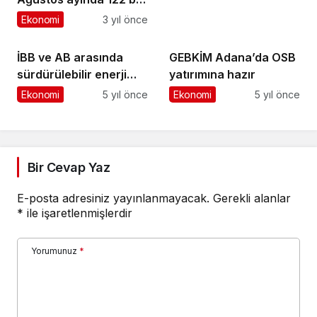
kapsayan maaş
91 konut satıldı
Ekonomi
3 yıl önce
promosyon ihalesi
sonuçlandı
İBB ve AB arasında
GEBKİM Adana’da OSB
sürdürülebilir enerji
yatırımına hazır
anlaşması
Ekonomi
5 yıl önce
Ekonomi
5 yıl önce
Bir Cevap Yaz
E-posta adresiniz yayınlanmayacak.
Gerekli alanlar
*
ile işaretlenmişlerdir
Yorumunuz
*