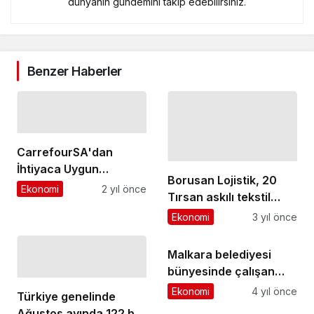
dünyanın gündemini takip edebilirsiniz.
Benzer Haberler
CarrefourSA'dan
İhtiyaca Uygun
Borusan Lojistik, 20
Ramazan Kolisi
Ekonomi
2 yıl önce
Tırsan askılı tekstil
taşıyıcı treyler ile
Ekonomi
3 yıl önce
filosunu dahada
güçlendiriyor
Malkara belediyesi
bünyesinde çalışan
memur daimi işçi ve
Ekonomi
4 yıl önce
Türkiye genelinde
sözleşmeli personelleri
Ağustos ayında 122 bin