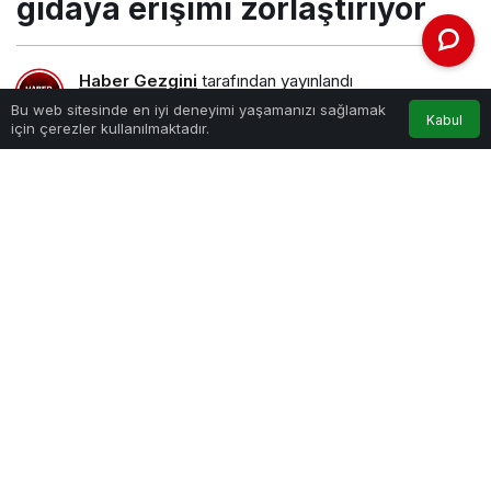
gıdaya erişimi zorlaştırıyor
Haber Gezgini
tarafından yayınlandı
1 Temmuz 2021, 18:15
yayınlandı
Bu web sitesinde en iyi deneyimi yaşamanızı sağlamak
Kabul
için çerezler kullanılmaktadır.
PAYLAŞ
Dünya nüfusunun hızla artması, küresel iklim
krizinin boyutlarının derinleşmesi insanlığın gıdaya
ulaşmasını her geçen gün daha da zorlaştırıyor.
Gıda ile ilgili kayıp ve israfın önlenmesi amacıyla
Tarım ve Orman Bakanlığı'nın Uluslararası Gıda