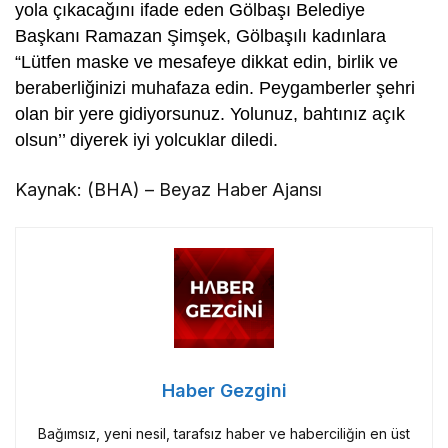
beraberliğinizi muhafaza edin. Peygamberler şehri
olan bir yere gidiyorsunuz. Yolunuz, bahtınız açık
olsun’’ diyerek iyi yolcuklar diledi.
Kaynak: (BHA) – Beyaz Haber Ajansı
Haber Gezgini
Bağımsız, yeni nesil, tarafsız haber ve haberciliğin en üst
noktasında yer alan habergezgini.com ile Türkiye’nin ve
dünyanın gündemini takip edebilirsiniz.