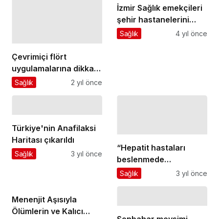
İzmir Sağlık emekçileri
şehir hastanelerini
konuştu
Sağlık
4 yıl önce
Çevrimiçi flört
uygulamalarına dikkat!
Flört uygulamalarında
Sağlık
2 yıl önce
ilişkiler hızlı başlayıp
hızlı bitiyor!
Türkiye'nin Anafilaksi
Haritası çıkarıldı
“Hepatit hastaları
Sağlık
3 yıl önce
beslenmede
karaciğerlerini
Sağlık
3 yıl önce
zorlamamalı"
Menenjit Aşısıyla
Ölümlerin ve Kalıcı
Sonbahar mevsimi