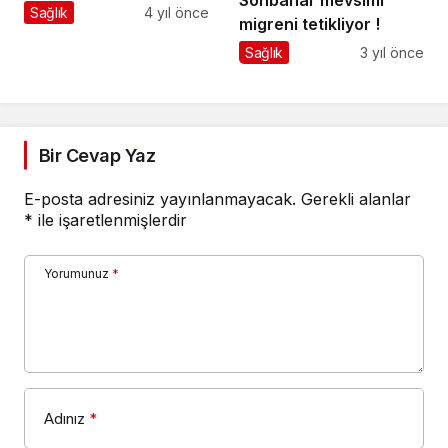
Hasarların Önüne
Sağlık
4 yıl önce
migreni tetikliyor !
Geçmek Mümkün
Sağlık
3 yıl önce
Bir Cevap Yaz
E-posta adresiniz yayınlanmayacak.
Gerekli alanlar
*
ile işaretlenmişlerdir
Yorumunuz
*
Adınız
*