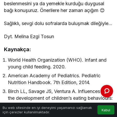
beslenmesini ya da yemekle kurduğu duygusal
bağı konuşuruz. Önerilere her zaman açığım 😊
Sağlıklı, sevgi dolu sofralarda buluşmak dileğiyle…
Dyt. Melina Ezgi Tosun
Kaynakça:
World Health Organization (WHO). Infant and
young child feeding. 2020.
American Academy of Pediatrics. Pediatric
Nutrition Handbook. 7th Edition, 2014.
Birch LL, Savage JS, Ventura A. Influences on
the development of children’s eating behaviours:
from infancy to adolescence. Can J Diet Pract
Bu web sitesinde en iyi deneyimi yaşamanızı sağlamak
Kabul
Res. 2007.
için çerezler kullanılmaktadır.