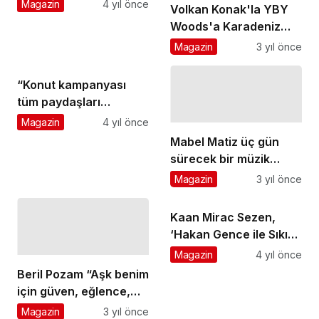
Programı'nın 8. Dönem
Magazin
4 yıl önce
Volkan Konak'la YBY
STK Başvuruları
Woods'a Karadeniz
Başladı
Havası Geldi
Magazin
3 yıl önce
“Konut kampanyası
tüm paydaşları
besleyen bir yaklaşımın
Magazin
4 yıl önce
eseri"
Mabel Matiz üç gün
sürecek bir müzik
yolculuğu hazırlığında
Magazin
3 yıl önce
Kaan Mirac Sezen,
‘Hakan Gence ile Sıkı
Muhabbette’
Magazin
4 yıl önce
Beril Pozam “Aşk benim
için güven, eğlence,
tutku, şefkat demek."
Magazin
3 yıl önce