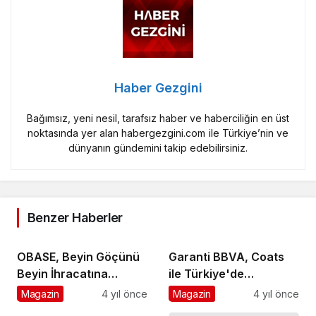
Haber Gezgini
Bağımsız, yeni nesil, tarafsız haber ve haberciliğin en üst
noktasında yer alan habergezgini.com ile Türkiye’nin ve
dünyanın gündemini takip edebilirsiniz.
Benzer Haberler
OBASE, Beyin Göçünü
Garanti BBVA, Coats
Beyin İhracatına
ile Türkiye'de
Çeviriyor
sürdürülebilirlik
Magazin
4 yıl önce
Magazin
4 yıl önce
alanındaki ilk iş