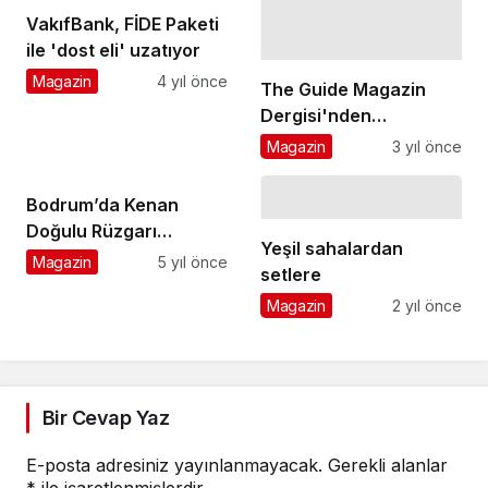
birliğine imza attı
VakıfBank, FİDE Paketi
ile 'dost eli' uzatıyor
Magazin
4 yıl önce
The Guide Magazin
Dergisi'nden
Muhteşem Lansman
Magazin
3 yıl önce
Gecesi
Bodrum’da Kenan
Doğulu Rüzgarı
Yeşil sahalardan
ORGANICS by Red Bull
Magazin
5 yıl önce
setlere
ile esti
Magazin
2 yıl önce
Bir Cevap Yaz
E-posta adresiniz yayınlanmayacak.
Gerekli alanlar