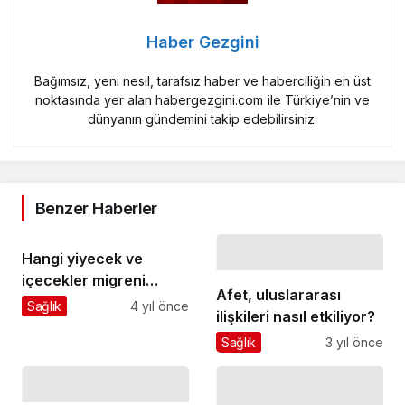
Haber Gezgini
Bağımsız, yeni nesil, tarafsız haber ve haberciliğin en üst
noktasında yer alan habergezgini.com ile Türkiye’nin ve
dünyanın gündemini takip edebilirsiniz.
Benzer Haberler
Hangi yiyecek ve
içecekler migreni
Afet, uluslararası
tetikliyor
Sağlık
4 yıl önce
ilişkileri nasıl etkiliyor?
Sağlık
3 yıl önce