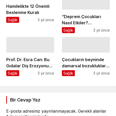
Hamilelikte 12 Önemli
Beslenme Kuralı
“Deprem Çocukları
Sağlık
3 yıl önce
Nasıl Etkiler?
Çocuklara Deprem
Sağlık
3 yıl önce
Nasıl Anlatılmalı?”
Prof. Dr. Esra Can: Bu
Çocukların beyninde
Gıdalar Diş Erozyonunu
damarsal bozukluklara
37 Kat Arttırıyor
rastlanır mı?
Sağlık
3 yıl önce
Sağlık
3 yıl önce
Bir Cevap Yaz
E-posta adresiniz yayınlanmayacak.
Gerekli alanlar