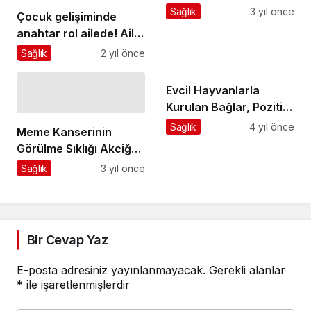
Sağlık
3 yıl önce
Çocuk gelişiminde
anahtar rol ailede! Aile,
çevre ve okul çocuğun
Sağlık
2 yıl önce
gelişimine önemli
katkılar sağlıyor!
Evcil Hayvanlarla
Kurulan Bağlar, Pozitif
Duyguları Artırıyor
Sağlık
4 yıl önce
Meme Kanserinin
Görülme Sıklığı Akciğer
Kanserini Geçti
Sağlık
3 yıl önce
Bir Cevap Yaz
E-posta adresiniz yayınlanmayacak.
Gerekli alanlar
*
ile işaretlenmişlerdir