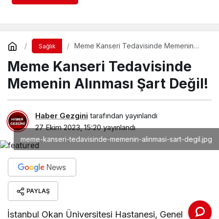
Meme Kanseri Tedavisinde Memenin
Sağlık
Alınması Şart Değil!
Meme Kanseri Tedavisinde
Memenin Alınması Şart Değil!
Haber Gezgini
tarafından yayınlandı
27 Ekim 2023, 15:20
yayınlandı
meme-kanseri-tedavisinde-memenin-alinmasi-sart-degil.jpg
PAYLAŞ
İstanbul Okan Üniversitesi Hastanesi, Genel