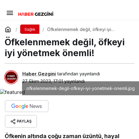
Öfkelenmemek değil, öfkeyi iyi
Sağlık
yönetmek önemli!
Öfkelenmemek değil, öfkeyi
iyi yönetmek önemli!
Haber Gezgini
tarafından yayınlandı
27 Ekim 2023, 17:01
yayınlandı
ofkelenmemek-degil-ofkeyi-iyi-yonetmek-onemli.jpg
PAYLAŞ
Öfkenin altında çoğu zaman üzüntü, hayal