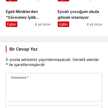
Egeli Miniklerden
Eyvah çocuğum okula
“Görevimiz İyilik
gitmek istemiyor
Projesi”
Eğitim
4 yıl önce
Eğitim
4 yıl önce
Bir Cevap Yaz
E-posta adresiniz yayınlanmayacak.
Gerekli alanlar
*
ile işaretlenmişlerdir
Yorumunuz
*