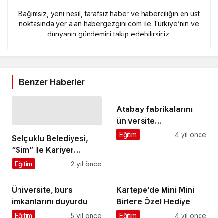
Bağımsız, yeni nesil, tarafsız haber ve haberciliğin en üst
noktasında yer alan habergezgini.com ile Türkiye’nin ve
dünyanın gündemini takip edebilirsiniz.
Benzer Haberler
Atabay fabrikalarını
üniversite
öğrencilerine açtı
Eğitim
4 yıl önce
Selçuklu Belediyesi,
“Sim” İle Kariyer
Fuarı’na Katıldı
Eğitim
2 yıl önce
Üniversite, burs
Kartepe’de Mini Mini
imkanlarını duyurdu
Birlere Özel Hediye
Eğitim
5 yıl önce
Eğitim
4 yıl önce