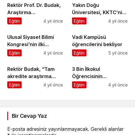
Rektör Prof. Dr. Budak,
Yakın Doğu
Araştırma
Üniversitesi, KKTC’nin
üniversitemizi
en iyi, Türkiye’nin en iyi
Eğitim
4 yıl önce
Eğitim
4 yıl önce
uluslararası arenada
5’inci üniversitesi!
daha ileriye
Ulusal Siyaset Bilimi
Vadi Kampüsü
taşıyacağız
Kongresi’nin ilki
öğrencilerini bekliyor
İstanbul Bilgi
Eğitim
4 yıl önce
Eğitim
5 yıl önce
Üniversitesi’nde
gerçekleşti
Rektör Budak, “Tam
3 Bin İlkokul
akredite araştırma
Öğrencisinin
üniversitemizde eğitim
Yemeklerini Sıralarına
Eğitim
4 yıl önce
Eğitim
4 yıl önce
görmenin ayrıcalığını
Götüreceğiz
yaşayacaksınız”
Bir Cevap Yaz
E-posta adresiniz yayınlanmayacak.
Gerekli alanlar