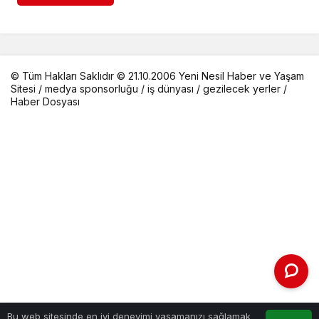
© Tüm Hakları Saklıdır © 21.10.2006 Yeni Nesil Haber ve Yaşam
Sitesi /
medya sponsorluğu
/
iş dünyası
/
gezilecek yerler
/
Haber Dosyası
Bu web sitesinde en iyi deneyimi yaşamanızı sağlamak