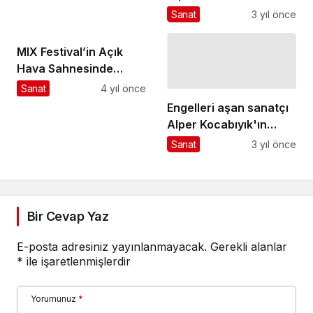
desteği için konser
eserine dönüştü
Sanat
3 yıl önce
verdi
MIX Festival’in Açık
Hava Sahnesinde
Sahne Alacak İsimleri
Sanat
4 yıl önce
Belli Oldu
Engelleri aşan sanatçı
Alper Kocabıyık'ın
resim sergisi açıldı
Sanat
3 yıl önce
Bir Cevap Yaz
E-posta adresiniz yayınlanmayacak.
Gerekli alanlar
*
ile işaretlenmişlerdir
Yorumunuz
*