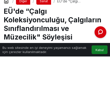
EÜ'de “Çalgı
Diğer
Sanat
Koleksiyonculuğu, Çalgıların
EÜ'de “Çalgı
Sınıflandırılması ve
Müzecilik" Söyleşisi
Koleksiyonculuğu, Çalgıların
Sınıflandırılması ve
Müzecilik" Söyleşisi
Bu web sitesinde en iyi deneyimi yaşamanızı sağlamak
Kabul
için çerezler kullanılmaktadır.
Haber Gezgini
tarafından yayınlandı
29 Nisan 2024, 15:42
yayınlandı
eude-calgi-koleksiyonculugu-calgilarin-siniflandirilmasi-ve-
muzecilik-soylesisi.jpg
PAYLAŞ
Ege Üniversitesi (EÜ) Etnografya Müzesinde,
“Müze Söyleşileri” kapsamında “Çalgı