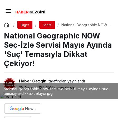
National Geographic NOW
Diğer
Sanat
Seç-İzle Servisi Mayıs
National Geographic NOW
Ayında 'Suç' Temasıyla
Dikkat Çekiyor!
Seç-İzle Servisi Mayıs Ayında
'Suç' Temasıyla Dikkat
Çekiyor!
Haber Gezgini
tarafından yayınlandı
29 Nisan 2024, 15:42
yayınlandı
national-geographic-now-sec-izle-servisi-mayis-ayinda-suc-
temasiyla-dikkat-cekiyor.jpg