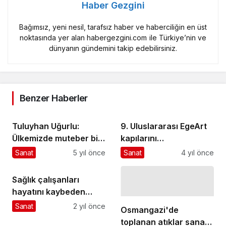
Haber Gezgini
Bağımsız, yeni nesil, tarafsız haber ve haberciliğin en üst
noktasında yer alan habergezgini.com ile Türkiye’nin ve
dünyanın gündemini takip edebilirsiniz.
Benzer Haberler
Tuluyhan Uğurlu:
9. Uluslararası EgeArt
Ülkemizde muteber bir
kapılarını
sanatçı olabilmek için
sanatseverlere açtı
Sanat
5 yıl önce
Sanat
4 yıl önce
Yaradan’a uzak
olacaksınız
Sağlık çalışanları
hayatını kaybeden
meslektaşlarının
Sanat
2 yıl önce
Osmangazi'de
çocuklarına eğitim
toplanan atıklar sanat