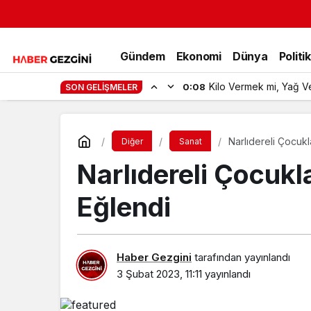
Gündem
Ekonomi
Dünya
Politi
Kilo Vermek mi, Yağ V
0:08
SON GELIŞMELER
Narlıdereli Çocukl
Diğer
Sanat
Narlıdereli Çocukl
Eğlendi
Haber Gezgini
tarafından yayınlandı
3 Şubat 2023, 11:11
yayınlandı