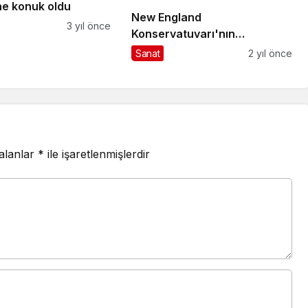
ne konuk oldu
New England
3 yıl önce
Konservatuvarı'nın
bağışladığı enstrümanlar
Sanat
2 yıl önce
Müzik Enstrümanları
Müzesi'nde
 alanlar
*
ile işaretlenmişlerdir