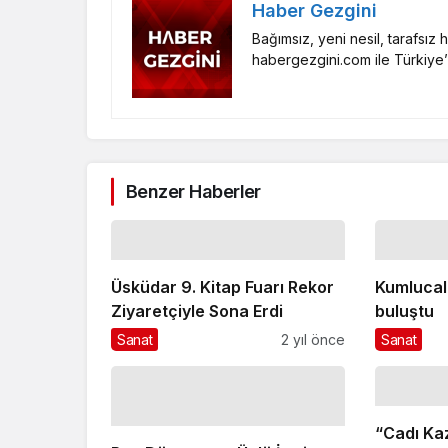
Haber Gezgini
Bağımsız, yeni nesil, tarafsız
habergezgini.com ile Türkiye’
Benzer Haberler
Üsküdar 9. Kitap Fuarı Rekor
Kumlucalı
Ziyaretçiyle Sona Erdi
buluştu
Sanat
2 yıl önce
Sanat
“Cadı Ka