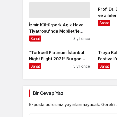
Prof. Dr.
ve ailele
mağazası
Sanat
İzmir Kültürpark Açık Hava
Tiyatrosu'nda Mobilet'le
Yerin Hzır
Sanat
3 yıl önce
“Turkcell Platinum İstanbul
Troya Kül
Night Flight 2021” Burgan
Festivali’nde Fahir
Bank’ın da katkılarıyla
Rüzgarı
Sanat
5 yıl önce
Sanat
sahnede
Bir Cevap Yaz
E-posta adresiniz yayınlanmayacak.
Gerekli