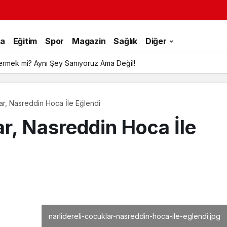
ka
Eğitim
Spor
Magazin
Sağlık
Diğer
ermek mi? Aynı Şey Sanıyoruz Ama Değil!
ar, Nasreddin Hoca İle Eğlendi
ar, Nasreddin Hoca İle
narlidereli-cocuklar-nasreddin-hoca-ile-eglendi.jpg