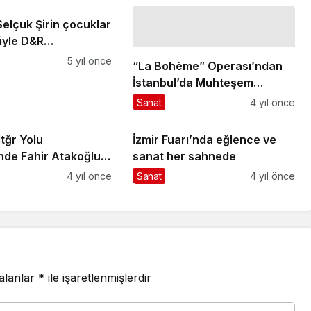
 Selçuk Şirin çocuklar
riyle D&R
nda buluşuyor
5 yıl önce
“La Bohème” Operası’ndan
İstanbul’da Muhteşem
Prömiyer…
Sanat
4 yıl önce
tğr Yolu
İzmir Fuarı’nda eğlence ve
 Atakoğlu
sanat her sahnede
4 yıl önce
Sanat
4 yıl önce
 alanlar
*
ile işaretlenmişlerdir