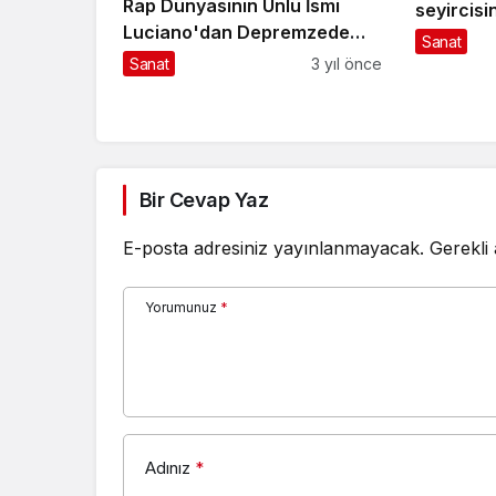
Rap Dünyasının Ünlü İsmi
seyircisi
Luciano'dan Depremzede
Sanat
Çocuklara Destek
Sanat
3 yıl önce
Bir Cevap Yaz
E-posta adresiniz yayınlanmayacak.
Gerekli
Yorumunuz
*
Adınız
*