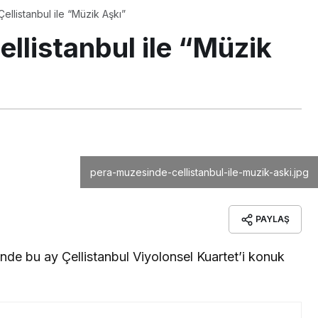
llistanbul ile “Müzik Aşkı”
llistanbul ile “Müzik
pera-muzesinde-cellistanbul-ile-muzik-aski.jpg
PAYLAŞ
inde bu ay Çellistanbul Viyolonsel Kuartet’i konuk