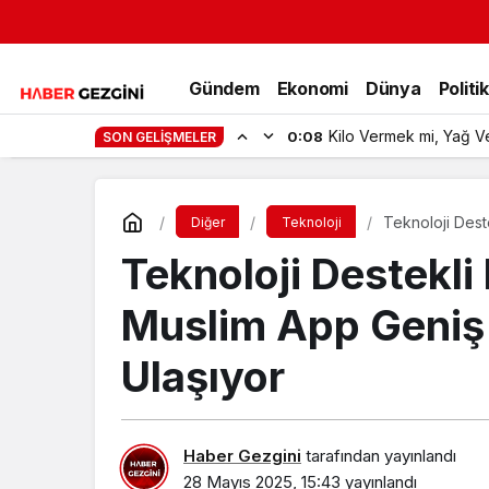
Gündem
Ekonomi
Dünya
Politi
Kilo Vermek mi, Yağ V
0:08
SON GELIŞMELER
Teknoloji Dest
Diğer
Teknoloji
Ulaşıyor
Teknoloji Destekl
Muslim App Geniş K
Ulaşıyor
Haber Gezgini
tarafından yayınlandı
28 Mayıs 2025, 15:43
yayınlandı