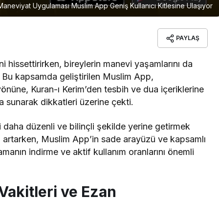
Maneviyat Uygulaması Muslim App Geniş Kullanıcı Kitlesine Ulaşıyor
PAYLAŞ
i hissettirirken, bireylerin manevi yaşamlarını da
. Bu kapsamda geliştirilen Muslim App,
yönüne, Kuran-ı Kerim’den tesbih ve dua içeriklerine
 sunarak dikkatleri üzerine çekti.
i daha düzenli ve bilinçli şekilde yerine getirmek
gün artarken, Muslim App’in sade arayüzü ve kapsamlı
lamanın indirme ve aktif kullanım oranlarını önemli
akitleri ve Ezan