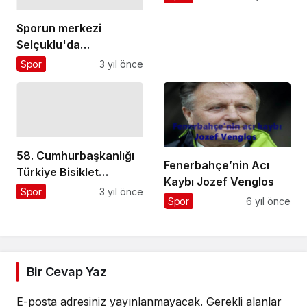
Sporun merkezi
Selçuklu'da
Kuruluşlararası Masa
Spor
3 yıl önce
Tenisi Turnuvası
tamamlandı
58. Cumhurbaşkanlığı
Fenerbahçe’nin Acı
Türkiye Bisiklet
Kaybı Jozef Venglos
Turu'nun Kemer-
Spor
3 yıl önce
Spor
6 yıl önce
Kalkan Etabı Başladı
Bir Cevap Yaz
E-posta adresiniz yayınlanmayacak.
Gerekli alanlar