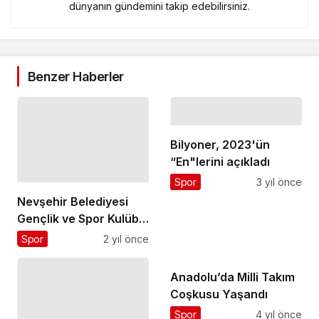
dünyanın gündemini takip edebilirsiniz.
Benzer Haberler
Bilyoner, 2023'ün
“En"lerini açıkladı
Spor
3 yıl önce
Nevşehir Belediyesi
Gençlik ve Spor Kulübü
sporcusu Helin Satıcı,
Spor
2 yıl önce
Türk Milli Takımı İle
Avrupa Şampiyonu
Anadolu’da Milli Takım
Oldu
Coşkusu Yaşandı
Spor
4 yıl önce