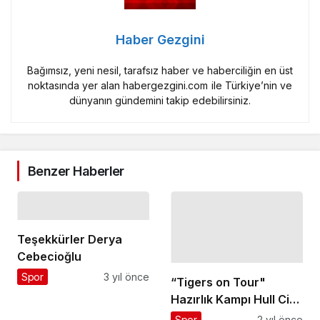
Haber Gezgini
Bağımsız, yeni nesil, tarafsız haber ve haberciliğin en üst
noktasında yer alan habergezgini.com ile Türkiye’nin ve
dünyanın gündemini takip edebilirsiniz.
Benzer Haberler
Teşekkürler Derya
Cebecioğlu
Spor
3 yıl önce
“Tigers on Tour"
Hazırlık Kampı Hull City
Corendon Uçağıyla
Spor
2 yıl önce