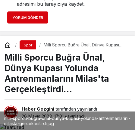
adresimi bu tarayıcıya kaydet.
YORUM GÖNDER
Milli Sporcu Buğra Ünal, Dünya Kupası
Spor
Yolunda Antrenmanlarını Milas'ta
Milli Sporcu Buğra Ünal,
Gerçekleştirdi…
Dünya Kupası Yolunda
Antrenmanlarını Milas'ta
Gerçekleştirdi…
Haber Gezgini
tarafından yayınlandı
26 Mayıs 2023, 17:01
yayınlandı
milli-sporcu-bugra-unal-dunya-kupasi-yolunda-antrenmanlarini-
milasta-gerceklestirdi.jpg