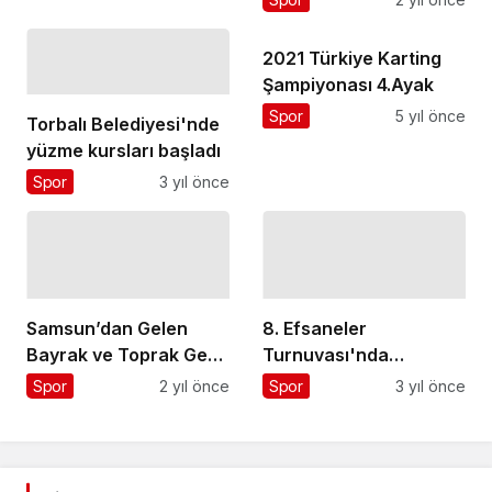
Antalya
Havalimanı'nda
2021 Türkiye Karting
Şampiyonası 4.Ayak
Spor
5 yıl önce
Torbalı Belediyesi'nde
yüzme kursları başladı
Spor
3 yıl önce
Samsun’dan Gelen
8. Efsaneler
Bayrak ve Toprak Genç
Turnuvası'nda
Doktorlara Teslim Edildi
Şampiyon Antalyaspor
Spor
2 yıl önce
Spor
3 yıl önce