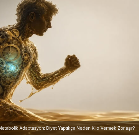
Metabolik Adaptasyon: Diyet Yaptıkça Neden Kilo Vermek Zorlaşır?