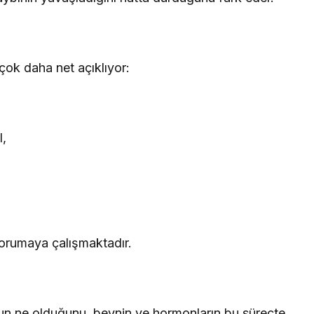
ok daha net açıklıyor:
l,
korumaya çalışmaktadır.
n ne olduğunu, beynin ve hormonların bu süreçte