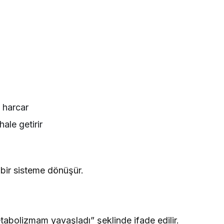
 harcar
hale getirir
 bir sisteme dönüşür.
bolizmam yavaşladı” şeklinde ifade edilir.