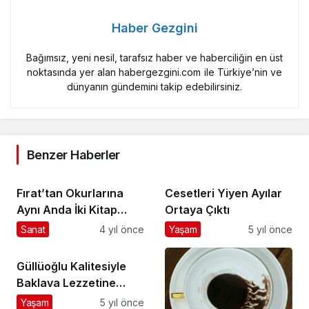
Haber Gezgini
Bağımsız, yeni nesil, tarafsız haber ve haberciliğin en üst
noktasında yer alan habergezgini.com ile Türkiye’nin ve
dünyanın gündemini takip edebilirsiniz.
Benzer Haberler
Fırat’tan Okurlarına
Cesetleri Yiyen Ayılar
Aynı Anda İki Kitap
Ortaya Çıktı
Müjdesi
Sanat
4 yıl önce
Yaşam
5 yıl önce
Güllüoğlu Kalitesiyle
Baklava Lezzetine
Doymak
Yaşam
5 yıl önce