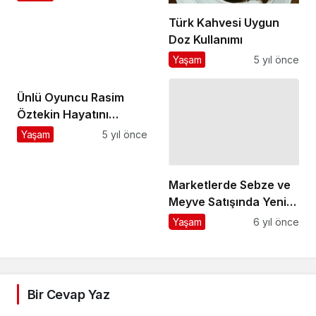
Türk Kahvesi Uygun
Doz Kullanımı
Yaşam
5 yıl önce
Ünlü Oyuncu Rasim
Öztekin Hayatını
Kaybetti
Yaşam
5 yıl önce
Marketlerde Sebze ve
Meyve Satışında Yeni
Düzenlemeler Yapılıyor
Yaşam
6 yıl önce
Bir Cevap Yaz
E-posta adresiniz yayınlanmayacak.
Gerekli alanlar
*
ile işaretlenmişlerdir