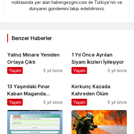
noktasında yer alan habergezgini.com ile Türkiye’nin ve
dünyanın gündemini takip edebilirsiniz.
Benzer Haberler
Yalnız Minare Yeniden
1 Yıl Önce Ayrılan
Ortaya Çıktı
Siyam İkizleri İyileşiyor
Yaşam
5 yıl önce
Yaşam
5 yıl önce
13 Yaşındaki Pınar
Korkunç Kazada
Kaban Maganda
Kahreden Ölüm
Kurbanı Oldu
Yaşam
5 yıl önce
Yaşam
5 yıl önce