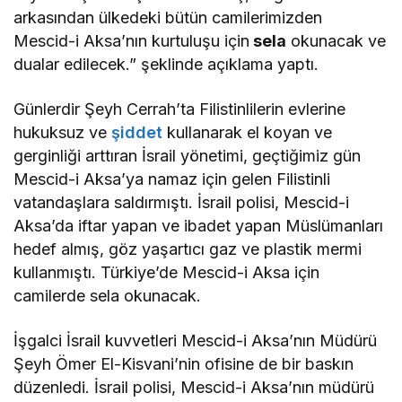
arkasından ülkedeki bütün camilerimizden
Mescid
-i
Aksa’nın
kurtuluşu için
sela
okunacak ve
dualar edilecek.” şeklinde açıklama yaptı.
Günlerdir Şeyh Cerrah’ta Filistinlilerin evlerine
hukuksuz ve
şiddet
kullanarak el koyan ve
gerginliği arttıran İsrail yönetimi, geçtiğimiz gün
Mescid
-i
Aksa’ya
namaz için gelen
Filistinli
vatandaşlara saldırmıştı. İsrail polisi, Mescid-i
Aksa’da iftar yapan ve ibadet yapan Müslümanları
hedef almış, göz yaşartıcı gaz ve plastik mermi
kullanmıştı.
Türkiye’de Mescid-i Aksa için
camilerde sela okunacak.
İşgalci İsrail kuvvetleri
Mescid
-i
Aksa’nın
Müdürü
Şeyh Ömer El-
Kisvani’nin
ofisine de
bir baskın
düzenledi. İsrail polisi,
Mescid
-i
Aksa’nın
müdürü