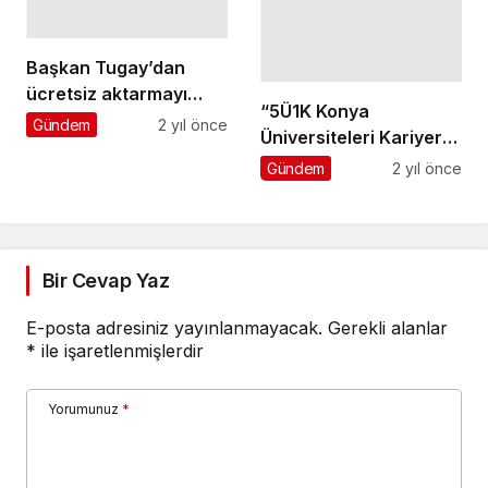
Başkan Tugay’dan
ücretsiz aktarmayı
“5Ü1K Konya
reddeden UKOME
Gündem
2 yıl önce
Üniversiteleri Kariyer
kararına tepki “Daha
Fuarı 24” KTO Karatay
Gündem
2 yıl önce
ne kadar engel
Üniversitesi ev
olacaksınız?”
sahipliğinde, Konya
Valiliği
koordinasyonunda ilk
Bir Cevap Yaz
kez gerçekleştiriliyor
E-posta adresiniz yayınlanmayacak.
Gerekli alanlar
*
ile işaretlenmişlerdir
Yorumunuz
*