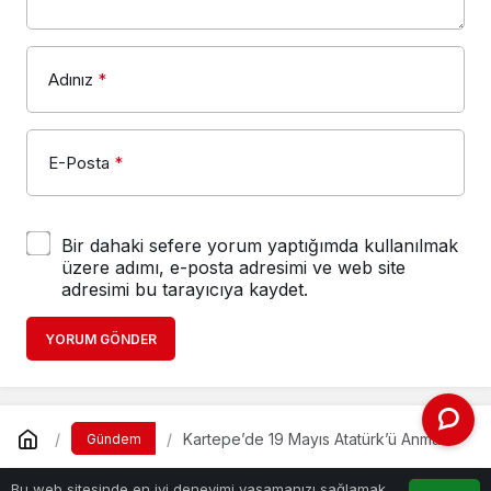
Adınız
*
E-Posta
*
Bir dahaki sefere yorum yaptığımda kullanılmak
üzere adımı, e-posta adresimi ve web site
adresimi bu tarayıcıya kaydet.
YORUM GÖNDER
Kartepe’de 19 Mayıs Atatürk’ü Anma
Gündem
Gençlik ve Spor Bayramı’nın 105’inci
Kartepe’de 19 Mayıs
yılı düzenlenen törenle coşku
Bu web sitesinde en iyi deneyimi yaşamanızı sağlamak