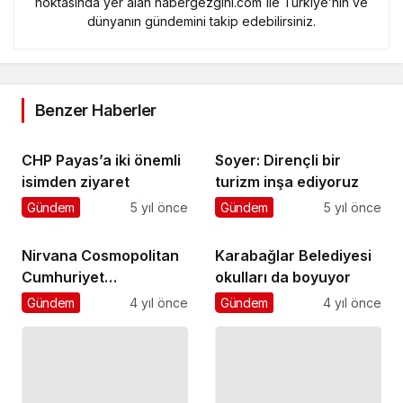
noktasında yer alan habergezgini.com ile Türkiye’nin ve
dünyanın gündemini takip edebilirsiniz.
Benzer Haberler
CHP Payas’a iki önemli
Soyer: Dirençli bir
isimden ziyaret
turizm inşa ediyoruz
Gündem
5 yıl önce
Gündem
5 yıl önce
Nirvana Cosmopolitan
Karabağlar Belediyesi
Cumhuriyet
okulları da boyuyor
Etkinlikleri’nin İlk Günü
Gündem
4 yıl önce
Gündem
4 yıl önce
Tamamlandı