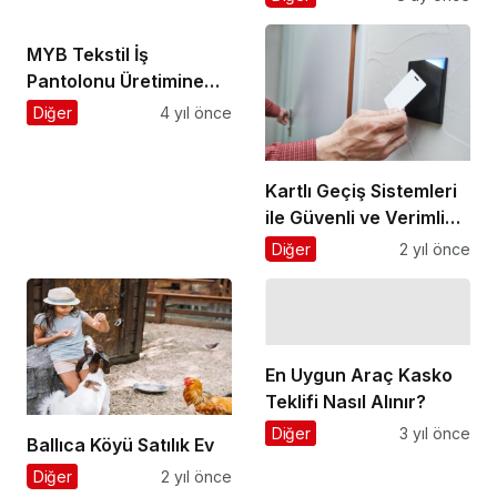
MYB Tekstil İş
Pantolonu Üretimine
Başlıyor!
Diğer
4 yıl önce
Kartlı Geçiş Sistemleri
ile Güvenli ve Verimli
Erişim Takibi
Diğer
2 yıl önce
En Uygun Araç Kasko
Teklifi Nasıl Alınır?
Diğer
3 yıl önce
Ballıca Köyü Satılık Ev
Diğer
2 yıl önce