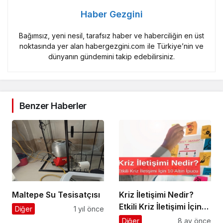
Haber Gezgini
Bağımsız, yeni nesil, tarafsız haber ve haberciliğin en üst
noktasında yer alan habergezgini.com ile Türkiye’nin ve
dünyanın gündemini takip edebilirsiniz.
Benzer Haberler
Maltepe Su Tesisatçısı
Kriz İletişimi Nedir?
Etkili Kriz İletişimi İçin
Diğer
1 yıl önce
10 Altın İpucu
Diğer
8 ay önce