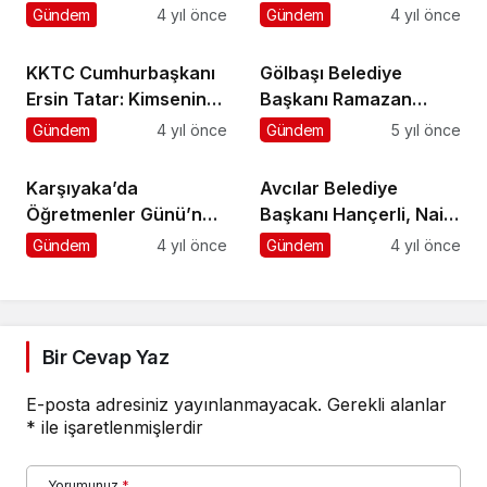
Gerçekleştirildi
Kadına Yönelik Tüm
Gündem
4 yıl önce
Gündem
4 yıl önce
Şiddet Biçimleri
Önlenmeli
KKTC Cumhurbaşkanı
Gölbaşı Belediye
Ersin Tatar: Kimsenin
Başkanı Ramazan
gücü Türkiye
Şimşek Öğrencileri
Gündem
4 yıl önce
Gündem
5 yıl önce
Cumhuriyeti’yle
Ziyaret Etti
bağımızı koparmaya
Karşıyaka’da
Avcılar Belediye
yetmez
Öğretmenler Günü’ne
Başkanı Hançerli, Naim
Özel Söyleşi
Süleymanoğlu’nu
Gündem
4 yıl önce
Gündem
4 yıl önce
ebediyen yaşatacağız
Bir Cevap Yaz
E-posta adresiniz yayınlanmayacak.
Gerekli alanlar
*
ile işaretlenmişlerdir
Yorumunuz
*