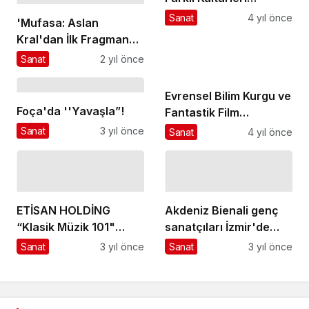
Şanlıurfa’da
Sanat
4 yıl önce
'Mufasa: Aslan
Buluşturdu
Kral'dan İlk Fragman
Yayınlandı
Sanat
2 yıl önce
Evrensel Bilim Kurgu ve
Foça'da ''Yavaşla”!
Fantastik Film
Festivali’nin Dijital
Sanat
3 yıl önce
Sanat
4 yıl önce
Sanat Sergisiyle
Beyoğlu Sokakları
Donatıldı
ETİSAN HOLDİNG
Akdeniz Bienali genç
“Klasik Müzik 101"
sanatçıları İzmir'de
Projesini Hayata
buluşturacak
Sanat
3 yıl önce
Sanat
3 yıl önce
Geçirdi