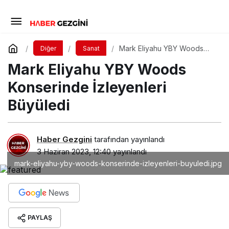
Mark Eliyahu YBY Woods
Diğer
Sanat
Konserinde İzleyenleri
Mark Eliyahu YBY Woods
Büyüledi
Konserinde İzleyenleri
Büyüledi
Haber Gezgini
tarafından yayınlandı
3 Haziran 2023, 12:40
yayınlandı
mark-eliyahu-yby-woods-konserinde-izleyenleri-buyuledi.jpg
PAYLAŞ