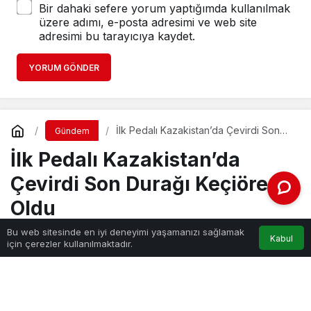
Bir dahaki sefere yorum yaptığımda kullanılmak
üzere adımı, e-posta adresimi ve web site
adresimi bu tarayıcıya kaydet.
YORUM GÖNDER
İlk Pedalı Kazakistan’da Çevirdi Son
Gündem
Durağı Keçiören Oldu
İlk Pedalı Kazakistan’da
Çevirdi Son Durağı Keçiören
Oldu
Bu web sitesinde en iyi deneyimi yaşamanızı sağlamak
Kabul
için çerezler kullanılmaktadır.
Haber Gezgini
tarafından yayınlandı
18 Ekim 2022, 17:50
yayınlandı