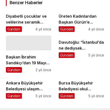
Benzer Haberler
Diyabetli çocuklar ve
Üreten Kadınlardan
velilerine seramik
Başkan Gürün’e
atölyesi ile kutlama
Ziyaret
Gündem
4 yıl önce
Gündem
4 yıl önce
Davutoğlu: “İstanbul’da
ne dediysek
Diyarbakır’da aynısını
Gündem
5 yıl önce
Başkan İbrahim
diyoruz”
Sandıkçı’dan 19 Mayıs
Mesajı
Gündem
2 yıl önce
Ankara Büyükşehir
Bursa Büyükşehir
Belediyesi ulaşım
Belediyesi okul
esnafına hijyen
bahçelerine portatif
Gündem
5 yıl önce
Gündem
5 yıl önce
desteğini sürdürüyor
dev yüzme havuzları
kurdu