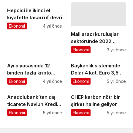
Hepcici ile ikinci el
kıyafette tasarruf devri
Ekonomi
4 yıl önce
Mali aracı kuruluşlar
sektöründe 2022
yılında 19 139 girişim
Ekonomi
3 yıl önce
faaliyette bulundu
Ayı piyasasında 12
Başkanlık sisteminde
binden fazla kripto
Dolar 4 kat, Euro 3,5
paranın kullanımı durdu
kat şahlandı
Ekonomi
4 yıl önce
Ekonomi
5 yıl önce
Anadolubank’tan dış
CHEP karbon nötr bir
ticarete Navlun Kredisi
şirket haline geliyor
desteği
Ekonomi
5 yıl önce
Ekonomi
5 yıl önce