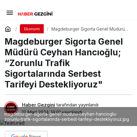
Magdeburger Sigorta Genel Müdürü
Ekonomi
Ceyhan Hancıoğlu; “Zorunlu Trafik
Magdeburger Sigorta Genel
Sigortalarında Serbest Tarifeyi
Destekliyoruz"
Müdürü Ceyhan Hancıoğlu;
“Zorunlu Trafik
Sigortalarında Serbest
Tarifeyi Destekliyoruz"
Haber Gezgini
tarafından yayınlandı
12 Mart 2024, 14:01
yayınlandı
magdeburger-sigorta-genel-muduru-ceyhan-hancioglu-
zorunlu-trafik-sigortalarinda-serbest-tarifeyi-destekliyoruz.jpg