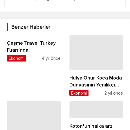
Benzer Haberler
Çeşme Travel Turkey
Fuarı’nda
Ekonomi
4 yıl önce
Hülya Onur Koca Moda
Dünyasının Yenilikçi
Platformu The
Ekonomi
2 yıl önce
Clique'te İş Geliştirme
Direktörü Olarak
Göreve Başladı!
Koton'un halka arz