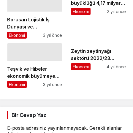
büyüklüğü 4,17 milyar
TL oldu
Ekonomi
2 yıl önce
Borusan Lojistik İş
Dünyası ve
Sürdürülebilir Kalkınma
Ekonomi
3 yıl önce
Derneği'nden Altın
Sertifika Alan
Zeytin zeytinyağı
Türkiye'deki İlk Tesis
sektörü 2022/23
Oldu
sezonunu
Ekonomi
4 yıl önce
Teşvik ve Hibeler
değerlendirecek
ekonomik büyümeye
katkı sağlıyor
Ekonomi
3 yıl önce
Bir Cevap Yaz
E-posta adresiniz yayınlanmayacak.
Gerekli alanlar