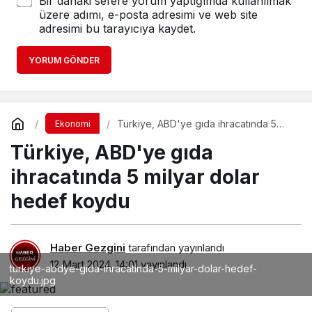
Bir dahaki sefere yorum yaptığımda kullanılmak
üzere adımı, e-posta adresimi ve web site
adresimi bu tarayıcıya kaydet.
YORUM GÖNDER
Türkiye, ABD'ye gıda ihracatında 5
Ekonomi
milyar dolar hedef koydu
Türkiye, ABD'ye gıda
ihracatında 5 milyar dolar
hedef koydu
Haber Gezgini
tarafından yayınlandı
12 Mart 2024, 14:01
yayınlandı
turkiye-abdye-gida-ihracatinda-5-milyar-dolar-hedef-
koydu.jpg