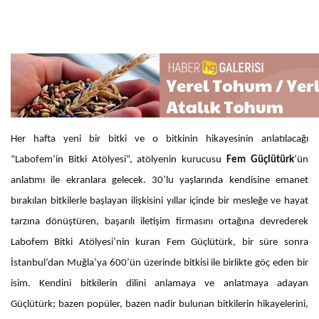
Her hafta yeni bir bitki ve o bitkinin hikayesinin anlatılacağı
“Labofem’in Bitki Atölyesi”, atölyenin kurucusu
Fem Güçlütürk
’ün
anlatımı ile ekranlara gelecek. 30’lu yaşlarında kendisine emanet
bırakılan bitkilerle başlayan ilişkisini yıllar içinde bir mesleğe ve hayat
tarzına dönüştüren, başarılı iletişim firmasını ortağına devrederek
Labofem Bitki Atölyesi’nin kuran Fem Güçlütürk, bir süre sonra
İstanbul’dan Muğla’ya 600’ün üzerinde bitkisi ile birlikte göç eden bir
isim. Kendini bitkilerin dilini anlamaya ve anlatmaya adayan
Güçlütürk; bazen popüler, bazen nadir bulunan bitkilerin hikayelerini,