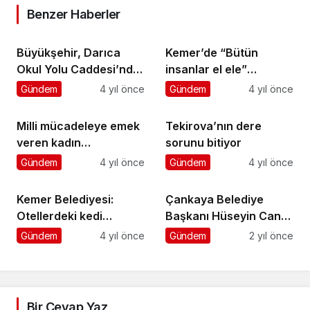
Benzer Haberler
Büyükşehir, Darıca
Kemer’de “Bütün
Okul Yolu Caddesi’nde
insanlar el ele”
yaya üstgeçidi yapıyor
yürüyüşü düzenlendi
Gündem
4 yıl önce
Gündem
4 yıl önce
Milli mücadeleye emek
Tekirova’nın dere
veren kadın
sorunu bitiyor
kahramanlar için
Gündem
4 yıl önce
Gündem
4 yıl önce
pedallayacak
Kemer Belediyesi:
Çankaya Belediye
Otellerdeki kedi
Başkanı Hüseyin Can
popülasyon artışı
Güner Engelsiz Yarınlar
Gündem
4 yıl önce
Gündem
2 yıl önce
konuşuldu
Buluşması”na katıldı
Bir Cevap Yaz