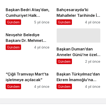
Başkan Bedri Ataş’dan,
Bahçesarayda’ki
Cumhuriyet Halk
Mahalleler Tarihinde İlk
Partisi’nin 98. yıl
Kez Asfaltla Buluştu
Gündem
5 yıl önce
Gündem
4 yıl önce
dönümü mesajı
Nevşehir Belediye
Başkanı Dr. Mehmet
Savran, 29 Ekim
Gündem
4 yıl önce
Başkan Duman’dan
Cumhuriyet Bayramı
Anneler Günü’ne özel
dolayısıyla bir mesaj
ziyaret
Gündem
2 yıl önce
yayımladı
“Çiğli Tramvayı Mart’ta
Başkan Türkyılmaz’dan
işletmeye açılacak”
Ekrem İmamoğlu’na
Mütareke Ziyareti
Gündem
4 yıl önce
Gündem
4 yıl önce