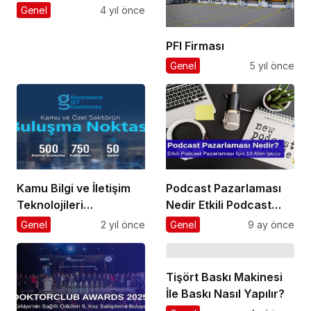
Markası Ayshan Moda
Genel
4 yıl önce
PFI Firması
Genel
5 yıl önce
Kamu Bilgi ve İletişim
Podcast Pazarlaması
Teknolojileri
Nedir Etkili Podcast
Konferansı 2024
Pazarlaması için 10
Genel
2 yıl önce
Genel
9 ay önce
Altın İpucu
Tişört Baskı Makinesi
İle Baskı Nasıl Yapılır?