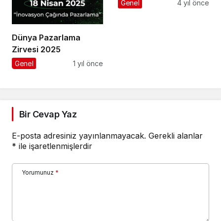
Uygulanmaktadır?
Genel
4 yıl önce
Dünya Pazarlama
Zirvesi 2025
Genel
1 yıl önce
Bir Cevap Yaz
E-posta adresiniz yayınlanmayacak.
Gerekli alanlar
*
ile işaretlenmişlerdir
Yorumunuz
*