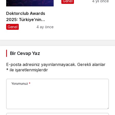
Genel
4 yıl önce
Doktorclub Awards
2025: Türkiye’nin
Sağlık Ödülleri 9. Kez
Genel
4 ay önce
Sahiplerini Buluyor
Bir Cevap Yaz
E-posta adresiniz yayınlanmayacak.
Gerekli alanlar
*
ile işaretlenmişlerdir
Yorumunuz
*