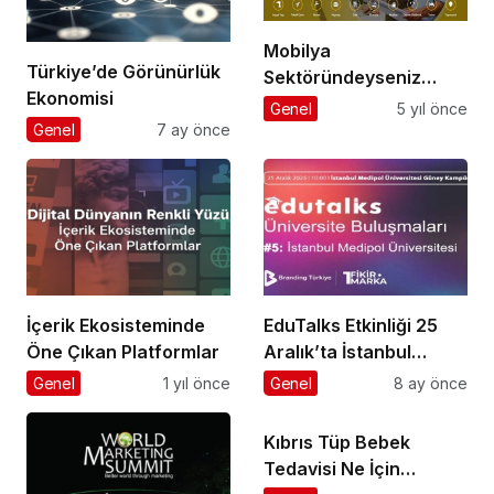
Mobilya
Türkiye’de Görünürlük
Sektöründeyseniz
Ekonomisi
İnternetin Gücünü
Genel
5 yıl önce
Arkanıza Alın
Genel
7 ay önce
İçerik Ekosisteminde
EduTalks Etkinliği 25
Öne Çıkan Platformlar
Aralık’ta İstanbul
Medipol
Genel
1 yıl önce
Genel
8 ay önce
Üniversitesi’nde!
Kıbrıs Tüp Bebek
Tedavisi Ne İçin