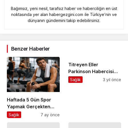
Bağımsız, yeni nesil, tarafsız haber ve haberciliğin en üst
noktasında yer alan habergezgini.com ile Türkiye’nin ve
dünyanın gündemini takip edebilirsiniz.
Benzer Haberler
Titreyen Eller
Parkinson Habercisi
Olabilir!
Sağlık
3 yıl önce
Haftada 5 Gün Spor
Yapmak Gerçekten
Sağlıklı mı?
Sağlık
7 ay önce