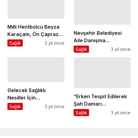
Milli Hentbolcu Beyza
Nevşehir Belediyesi
Karaçam, Ön Çapraz
Aile Danışma
Bağ Ameliyatı Oldu
Sağlık
3 yıl önce
Merkezi'nde Ücretsiz
Sağlık
3 yıl önce
Diyetisyen
Danışmanlığı Hizmeti
Gelecek Sağlıklı
“Erken Tespit Edilerek
Nesiller İçin
Şah Damarı
Önceliğimiz: Doğru
Sağlık
3 yıl önce
Hastalığının Yarattığı
Beslenme ve Spor
Sağlık
3 yıl önce
Ciddi Sonuçların
Önüne Geçmek
Mümkün"