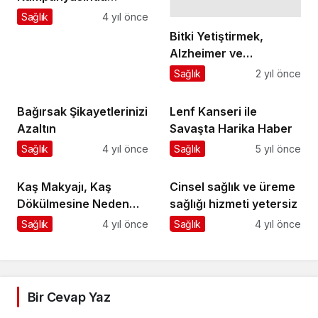
Kalbimiz Sağlık İçin Attı
Sağlık
4 yıl önce
Bitki Yetiştirmek,
Alzheimer ve
Parkinson'a İyi Geliyor
Sağlık
2 yıl önce
Bağırsak Şikayetlerinizi
Lenf Kanseri ile
Azaltın
Savaşta Harika Haber
Sağlık
4 yıl önce
Sağlık
5 yıl önce
Kaş Makyajı, Kaş
Cinsel sağlık ve üreme
Dökülmesine Neden
sağlığı hizmeti yetersiz
Oluyor
Sağlık
4 yıl önce
Sağlık
4 yıl önce
Bir Cevap Yaz