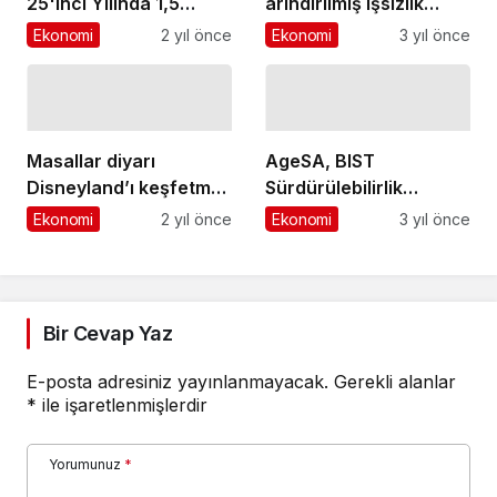
25'inci Yılında 1,5
arındırılmış işsizlik
Milyar TL Satış
oranı %9,7
Ekonomi
2 yıl önce
Ekonomi
3 yıl önce
Rakamına Ulaştı!
seviyesinde
gerçekleşti
Masallar diyarı
AgeSA, BIST
Disneyland’ı keşfetmek
Sürdürülebilirlik
için acele et!
Endeksi'ne Girdi
Ekonomi
2 yıl önce
Ekonomi
3 yıl önce
Bir Cevap Yaz
E-posta adresiniz yayınlanmayacak.
Gerekli alanlar
*
ile işaretlenmişlerdir
Yorumunuz
*