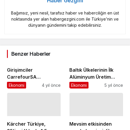
Haber Gezgini
Bağımsız, yeni nesil, tarafsız haber ve haberciliğin en üst
noktasında yer alan habergezgini.com ile Türkiye’nin ve
dünyanın gündemini takip edebilirsiniz.
Benzer Haberler
Girişimciler
Baltık Ülkelerinin İlk
CarrefourSA
Alüminyum Üretim
desteğiyle büyüyor
Hattında da Mono Steel
Ekonomi
4 yıl önce
Ekonomi
5 yıl önce
İmzası
Kärcher Türkiye,
Mevsim etkisinden