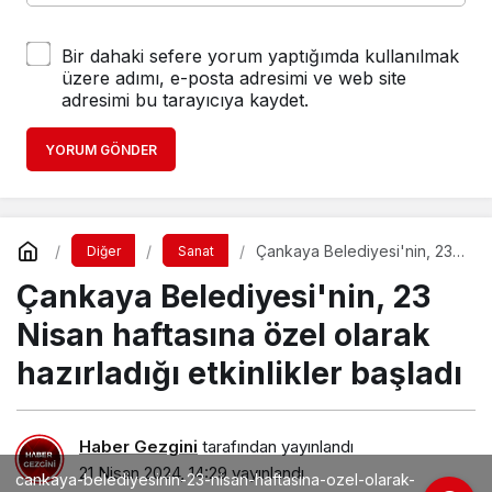
Bir dahaki sefere yorum yaptığımda kullanılmak
üzere adımı, e-posta adresimi ve web site
adresimi bu tarayıcıya kaydet.
YORUM GÖNDER
Çankaya Belediyesi'nin, 23
Diğer
Sanat
Nisan haftasına özel olarak
Çankaya Belediyesi'nin, 23
hazırladığı etkinlikler başladı
Nisan haftasına özel olarak
hazırladığı etkinlikler başladı
Haber Gezgini
tarafından yayınlandı
21 Nisan 2024, 14:29
yayınlandı
cankaya-belediyesinin-23-nisan-haftasina-ozel-olarak-