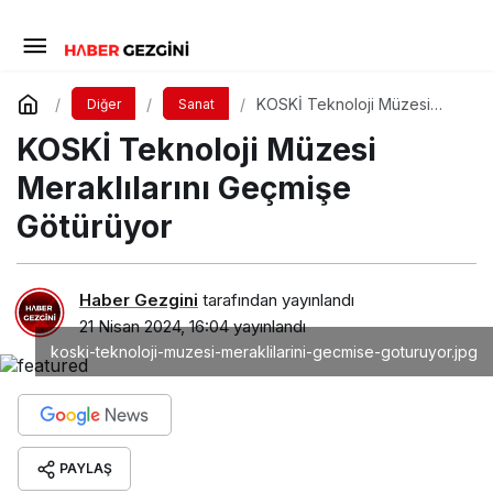
KOSKİ Teknoloji Müzesi
Diğer
Sanat
Meraklılarını Geçmişe
KOSKİ Teknoloji Müzesi
Götürüyor
Meraklılarını Geçmişe
Götürüyor
Haber Gezgini
tarafından yayınlandı
21 Nisan 2024, 16:04
yayınlandı
koski-teknoloji-muzesi-meraklilarini-gecmise-goturuyor.jpg
PAYLAŞ