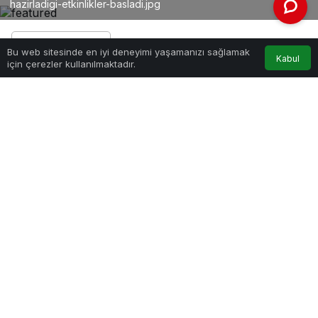
hazirladigi-etkinlikler-basladi.jpg
Bu web sitesinde en iyi deneyimi yaşamanızı sağlamak
Kabul
için çerezler kullanılmaktadır.
PAYLAŞ
Etkinlikler kapsamında ilk olarak Çankaya
Belediyesi Muammer Sun Müzik Atölyesi
Çocuk Korosu, Gordion String Quartet
eşliğinde Muammer Sun çocuk şarkılarını
seslendirdi. Çocukların başarılı performansı
büyük ilgi gördü.
Çankaya Belediyesi Muammer Sun Müzik Atölyesi
öğrencileri, 23 Nisan Ulusal Egemenlik ve Çocuk
Bayramı etkinlikleri kapsamında “Çocuk Korosu
Konseri” gerçekleştirdi.