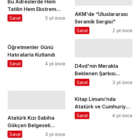
Bu Adreslerde Hem
Tatilin Hem Ekstrem
AKM'de “Uluslararası
Sporların Tadını Çıkarın
Sanat
5 yıl önce
Seramik Sergisi"
Sanat
2 yıl önce
Öğretmenler Günü
Hatıralarla Kutlandı
Sanat
4 yıl önce
D4vd'nin Merakla
Beklenen Şarkısı
Yayında: ''Sleep Well''
Sanat
3 yıl önce
Kitap Limanı’nda
Atatürk ve Cumhuriyet
söyleşisi
Sanat
4 yıl önce
Atatürk Kızı Sabiha
Gökçen Belgeseli
Antalyalılarla buluştu
Sanat
3 yıl önce