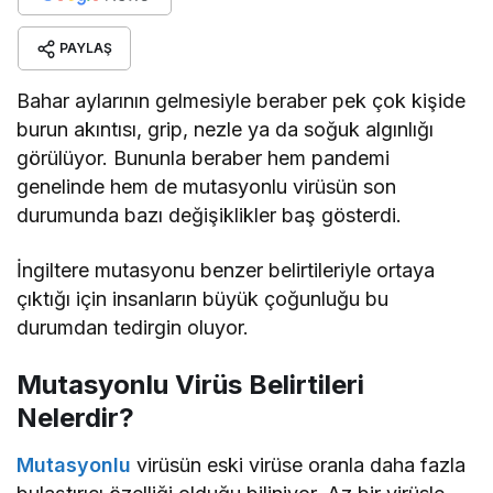
durumunda bazı değişiklikler baş gösterdi.
İngiltere mutasyonu benzer belirtileriyle ortaya
çıktığı için insanların büyük çoğunluğu bu
durumdan tedirgin oluyor.
Mutasyonlu Virüs Belirtileri
Nelerdir?
Mutasyonlu
virüsün eski virüse oranla daha fazla
bulaştırıcı özelliği olduğu biliniyor. Az bir virüsle
dahi insanlar enfekte olabiliyor. Mutasyonlu
virüsün genel olarak görülen özellikleri ise şu
şekilde sıralanıyor.
Bilinçte bozukluk
Baş ağrısı