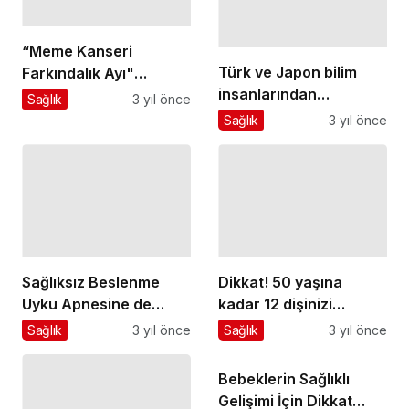
“Meme Kanseri
Türk ve Japon bilim
Farkındalık Ayı"
insanlarından
kapsamında Kocaelili
eklembacaklı kaynaklı
Sağlık
3 yıl önce
Sağlık
3 yıl önce
kadınlar sabah
hastalıklara karşı ortak
yürüyüşü
mücadele
Sağlıksız Beslenme
Dikkat! 50 yaşına
Uyku Apnesine de
kadar 12 dişinizi
Davetiye Çıkarıyor
kaybedebilirsiniz!
Sağlık
3 yıl önce
Sağlık
3 yıl önce
Bebeklerin Sağlıklı
Gelişimi İçin Dikkat
İnsülin direncinin en sık
Edilmesi Gerekenler
Sağlık
5 yıl önce
nedeni: obezite
Sağlık
3 yıl önce