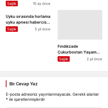
Fındıkzade
Çukurbostan Yaşam
Merkezi’nde
Sağlık
2 yıl önce
Bezmialem Vakıf
Üniversitesi’nin
“Toplum Ağız ve Diş
Sağlığı Günleri”
Bir Cevap Yaz
Başladı!
E-posta adresiniz yayınlanmayacak.
Gerekli alanlar
*
ile işaretlenmişlerdir
Yorumunuz
*