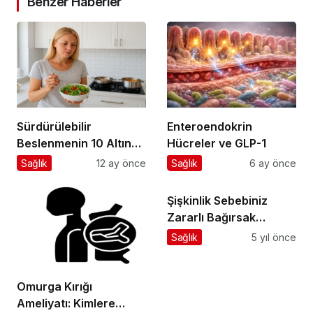
Sürdürülebilir
Enteroendokrin
Beslenmenin 10 Altın
Hücreler ve GLP-1
Kuralı
Sağlık
12 ay önce
Sağlık
6 ay önce
Şişkinlik Sebebiniz
Zararlı Bağırsak
Bakterileri Olabilir
Sağlık
5 yıl önce
Omurga Kırığı
Ameliyatı: Kimlere
Gerekir, Nasıl Karar
Sağlık
10 ay önce
Verilir?
Uyku sırasında horlama
uyku apnesi habercisi
olabilir
Sağlık
5 yıl önce