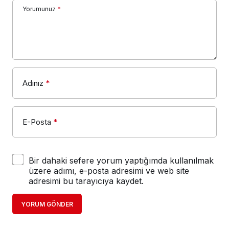
Adınız
*
E-Posta
*
Bir dahaki sefere yorum yaptığımda kullanılmak
üzere adımı, e-posta adresimi ve web site
adresimi bu tarayıcıya kaydet.
YORUM GÖNDER
© Tüm Hakları Saklıdır © 21.10.2006 Yeni Nesil Haber ve Yaşam
Sitesi /
medya sponsorluğu
/
iş dünyası
/
gezilecek yerler
/
Haber Dosyası