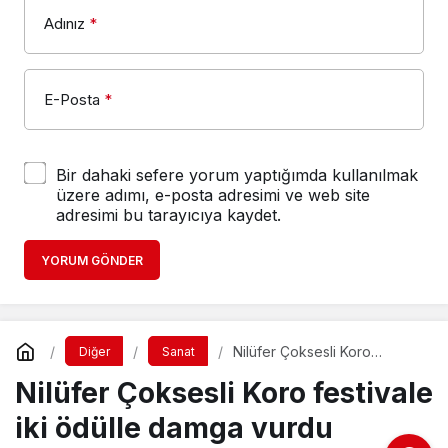
Adınız
*
E-Posta
*
Bir dahaki sefere yorum yaptığımda kullanılmak
üzere adımı, e-posta adresimi ve web site
adresimi bu tarayıcıya kaydet.
YORUM GÖNDER
Nilüfer Çoksesli Koro
Diğer
Sanat
festivale iki ödülle damga
Nilüfer Çoksesli Koro festivale
vurdu
iki ödülle damga vurdu