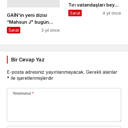
Tırı vatandaşları beyaz
perdeyle buluşturuyor
Sanat
4 yıl önce
GAİN'in yeni dizisi
“Mahsun J" bugün
izleyiciyle buluşuyor
Sanat
3 yıl önce
Bir Cevap Yaz
E-posta adresiniz yayınlanmayacak.
Gerekli alanlar
*
ile işaretlenmişlerdir
Yorumunuz
*