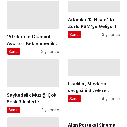
Adamlar 12 Nisan'da
Zorlu PSM'ye Geliyor!
Sanat
3 yıl önce
'Afrika'nın Ölümcül
Avcıları: Beklenmedik
Katiller Özel' National
Sanat
2 yıl önce
Geographic WILD
Ekranlarında!
Liseliler, Mevlana
sevgisini dizelere
Saykedelik Müziği Çok
döktü
Sanat
4 yıl önce
Sesli Ritimlerle
Birleştiren Glass
Sanat
3 yıl önce
Beams 18 Mayıs'ta
Zorlu PSM'de!
Altın Portakal Sinema