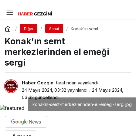
Konak’ın semt
Diğer
Sanat
merkezlerinden el emeği
Konak’ın semt
sergi
merkezlerinden el emeği
sergi
Haber Gezgini
tarafından yayınlandı
24 Mayıs 2024, 03:32
yayınlandı
24 Mayıs 2024,
03:32
güncellendi
konakin-semt-merkezlerinden-el-emegi-sergi.jpg