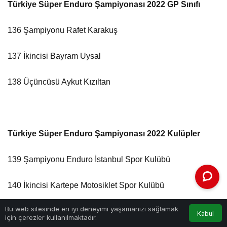
Türkiye Süper Enduro Şampiyonası 2022 GP Sınıfı
136 Şampiyonu Rafet Karakuş
137 İkincisi Bayram Uysal
138 Üçüncüsü Aykut Kızıltan
Türkiye Süper Enduro Şampiyonası 2022 Kulüpler
139 Şampiyonu Enduro İstanbul Spor Kulübü
140 İkincisi Kartepe Motosiklet Spor Kulübü
Bu web sitesinde en iyi deneyimi yaşamanızı sağlamak
141 Üçüncüsü İznik Motosiklet Kulübü Derneği
Kabul
için çerezler kullanılmaktadır.