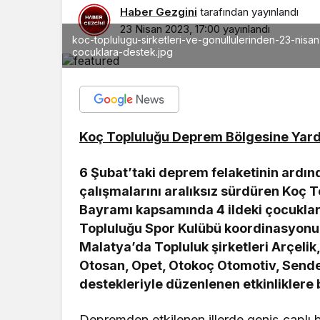
Haber Gezgini
tarafından yayınlandı
23 Nisan 2023, 17:00
yayınlandı
koc-toplulugu-sirketleri-ve-gonullulerinden-23-ni
cocuklara-destek.jpg
Koç Topluluğu Deprem Bölgesine Yardı
6 Şubat’taki deprem felaketinin ardınd
çalışmalarını aralıksız sürdüren Koç 
Bayramı kapsamında 4 ildeki çocuklara
Topluluğu Spor Kulübü koordinasyon
Malatya’da Topluluk şirketleri Arçelik
Otosan, Opet, Otokoç Otomotiv, Sendeo
destekleriyle düzenlenen etkinliklere b
Depremden etkilenen illerde geniş çaplı 