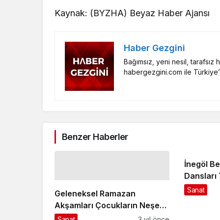
Kaynak: (BYZHA) Beyaz Haber Ajansı
Haber Gezgini
Bağımsız, yeni nesil, tarafsız
habergezgini.com ile Türkiye’
Benzer Haberler
İnegöl Be
Dansları 
Yetiştiriy
Sanat
Geleneksel Ramazan
Akşamları Çocukların Neşesi
İle Güzel
Sanat
3 yıl önce