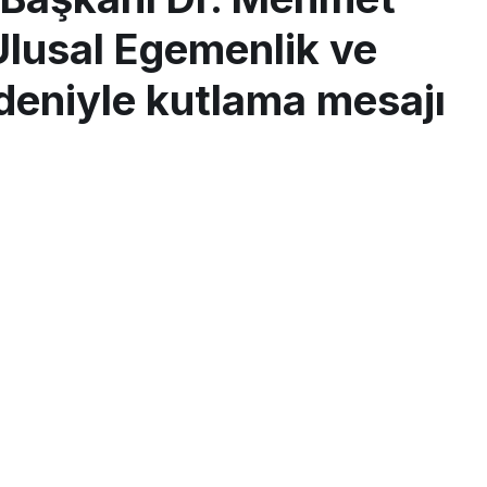
Ulusal Egemenlik ve
eniyle kutlama mesajı
san-ulusal-egemenlik-ve-cocuk-bayrami-nedeniyle-kutlama-
PAYLAŞ
lete devredildiği ve millet iradesinin topyekûn temsil
 açılışının 103. yıl dönümünü ve 23 Nisan Ulusal
gurur ve sevinçle kutladıklarını belirten Başkan