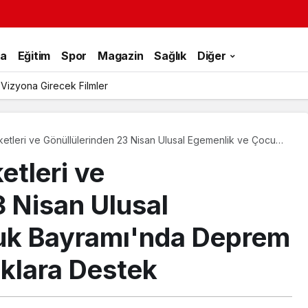
ka
Eğitim
Spor
Magazin
Sağlık
Diğer
 Vizyona Girecek Filmler
ketleri ve Gönüllülerinden 23 Nisan Ulusal Egemenlik ve Çocuk
em Bölgesindeki Çocuklara Destek
etleri ve
3 Nisan Ulusal
uk Bayramı'nda Deprem
klara Destek