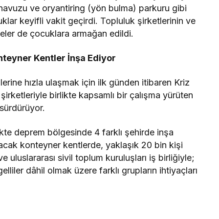
 havuzu ve oryantiring (yön bulma) parkuru gibi
klar keyifli vakit geçirdi. Topluluk şirketlerinin ve
iyeler de çocuklara armağan edildi.
teyner Kentler İnşa Ediyor
erine hızla ulaşmak için ilk günden itibaren Kriz
rketleriyle birlikte kapsamlı bir çalışma yürüten
z sürdürüyor.
likte deprem bölgesinde 4 farklı şehirde inşa
cak konteyner kentlerde, yaklaşık 20 bin kişi
uluslararası sivil toplum kuruluşları iş birliğiyle;
elliler dâhil olmak üzere farklı grupların ihtiyaçları