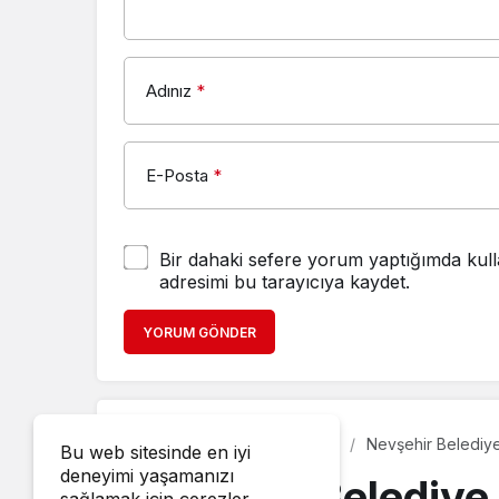
Adınız
*
E-Posta
*
Bir dahaki sefere yorum yaptığımda kull
adresimi bu tarayıcıya kaydet.
YORUM GÖNDER
Nevşehir Belediye
Diğer
Sanat
Bu web sitesinde en iyi
Çocuk Bayramı ned
deneyimi yaşamanızı
Nevşehir Belediye