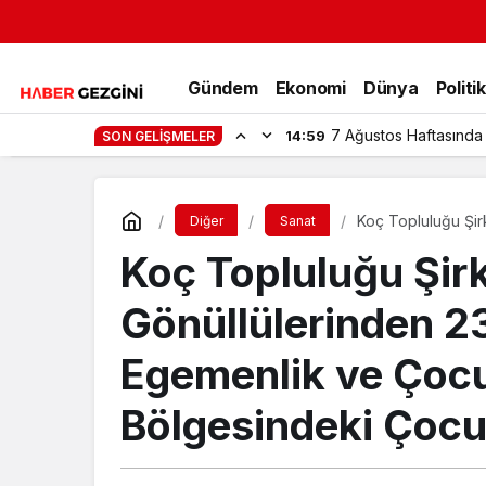
Gündem
Ekonomi
Dünya
Politi
7 Ağustos Haftasında
14:59
SON GELIŞMELER
Koç Topluluğu Şir
Diğer
Sanat
Bayramı'nda Depr
Koç Topluluğu Şirk
Gönüllülerinden 2
Egemenlik ve Çoc
Bölgesindeki Çocu