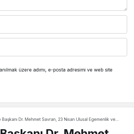
anılmak üzere adımı, e-posta adresimi ve web site
 Başkanı Dr. Mehmet Savran, 23 Nisan Ulusal Egemenlik ve
eniyle kutlama mesajı yayınladı.
 Başkanı Dr. Mehmet