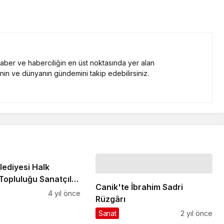
 haber ve haberciliğin en üst noktasında yer alan
nin ve dünyanın gündemini takip edebilirsiniz.
lediyesi Halk
Topluluğu Sanatçılar
Canik'te İbrahim Sadri
or
4 yıl önce
Rüzgârı
Sanat
2 yıl önce