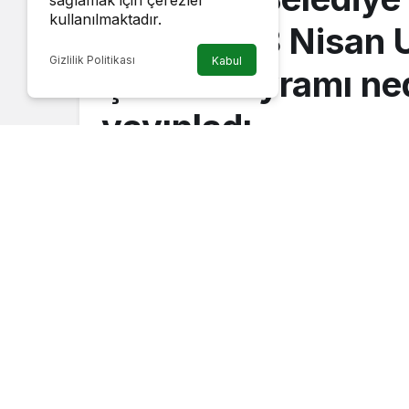
sağlamak için çerezler
kullanılmaktadır.
Savran, 23 Nisan 
Gizlilik Politikası
Kabul
Çocuk Bayramı ned
yayınladı.
Haber Gezgini
tarafından yayınlandı
23 Nisan 2023, 15:21
yayınlandı
nevsehir-belediye-baskani-dr-mehmet-savran-23-ni
mesaji-yayinladi.jpg
Egemenliğin kayıtsız ve şartsız olarak mil
edildiği Türkiye Büyük Millet Meclisi’nin
Egemenlik ve Çocuk Bayramı’nı büyük bir 