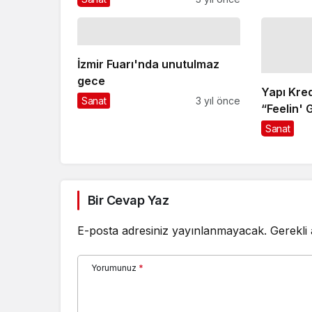
İzmir Fuarı'nda unutulmaz
gece
Yapı Kre
Sanat
3 yıl önce
“Feelin' 
Akmirza 
Sanat
ağırlıyor
Bir Cevap Yaz
E-posta adresiniz yayınlanmayacak.
Gerekli
Yorumunuz
*