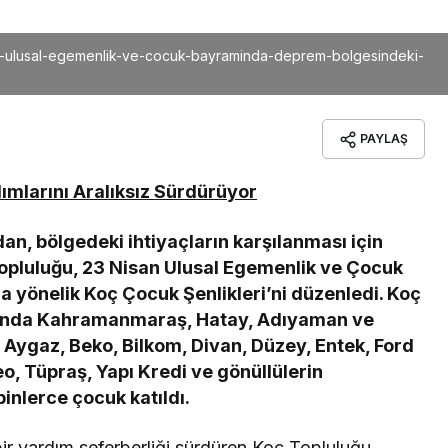
san-ulusal-egemenlik-ve-cocuk-bayraminda-deprem-bolgesindeki-
PAYLAŞ
mlarını Aralıksız Sürdürüyor
an, bölgedeki ihtiyaçların karşılanması için
Topluluğu, 23 Nisan Ulusal Egemenlik ve Çocuk
 yönelik Koç Çocuk Şenlikleri’ni düzenledi. Koç
unda Kahramanmaraş, Hatay, Adıyaman ve
, Aygaz, Beko, Bilkom, Divan, Düzey, Entek, Ford
, Tüpraş, Yapı Kredi ve gönüllülerin
inlerce çocuk katıldı.
bir yardım seferberliği sürdüren Koç Topluluğu