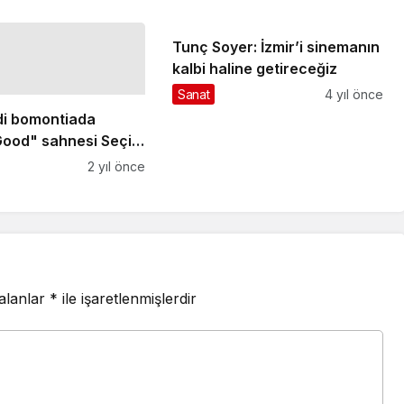
Tunç Soyer: İzmir’i sinemanın
kalbi haline getireceğiz
Sanat
4 yıl önce
di bomontiada
Good" sahnesi Seçil
ve Alp Ersönmez'i
2 yıl önce
 alanlar
*
ile işaretlenmişlerdir