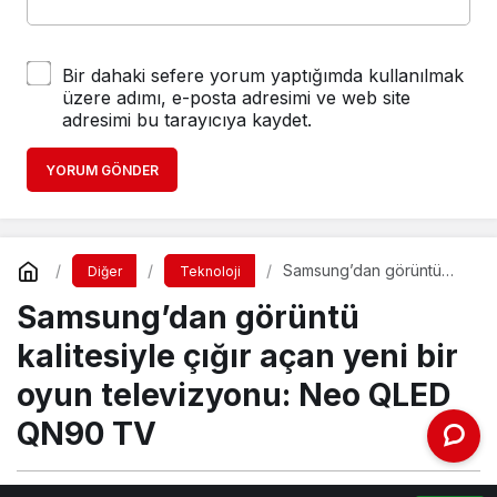
Bir dahaki sefere yorum yaptığımda kullanılmak
üzere adımı, e-posta adresimi ve web site
adresimi bu tarayıcıya kaydet.
YORUM GÖNDER
Samsung’dan görüntü
Diğer
Teknoloji
kalitesiyle çığır açan yeni
Samsung’dan görüntü
bir oyun televizyonu:
Neo QLED QN90 TV
kalitesiyle çığır açan yeni bir
oyun televizyonu: Neo QLED
QN90 TV