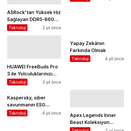
eserine dönüşüyor
ASRock'tan Yüksek Hız
Sağlayan DDR5-8600
Destekli ve Dünya
Teknoloji
2 yıl önce
Rekoruna Sahip Yeni
Anakartlar
Yapay Zekânın
Farkında Olmak
Teknoloji
4 yıl önce
HUAWEI FreeBuds Pro
3 ile Yolculuklarınızı
İyileştirin
Teknoloji
3 yıl önce
Kaspersky, siber
savunmanın ESG
stratejisinin kritik bir
Teknoloji
4 yıl önce
Apex Legends Inner
bileşeni olduğuna
Beast Koleksiyon
dikkat çekti
Etkinliği Duyuruldu
Teknoloji
2 yıl önce