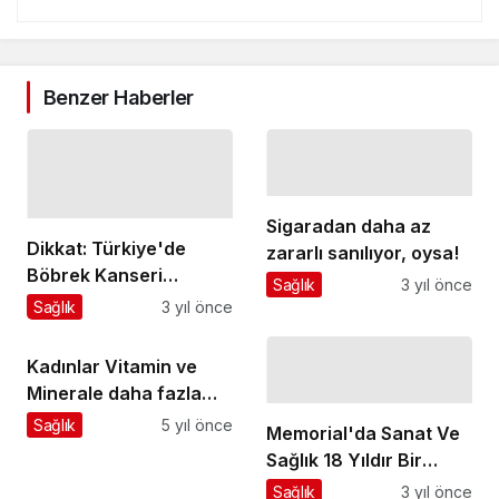
Benzer Haberler
Sigaradan daha az
Dikkat: Türkiye'de
zararlı sanılıyor, oysa!
Böbrek Kanseri
Sağlık
3 yıl önce
Vakalarının Sayısı Her
Sağlık
3 yıl önce
Yıl Artıyor
Kadınlar Vitamin ve
Minerale daha fazla
ihtiyaç duyuyor
Sağlık
5 yıl önce
Memorial'da Sanat Ve
Sağlık 18 Yıldır Bir
Arada!
Sağlık
3 yıl önce