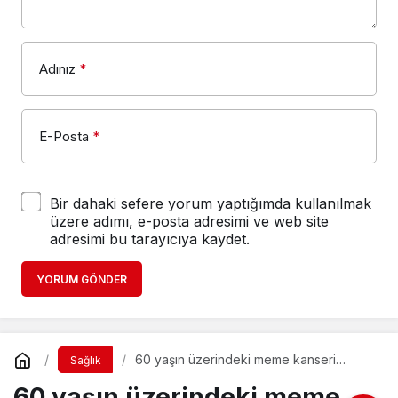
Adınız
*
E-Posta
*
Bir dahaki sefere yorum yaptığımda kullanılmak
üzere adımı, e-posta adresimi ve web site
adresimi bu tarayıcıya kaydet.
YORUM GÖNDER
60 yaşın üzerindeki meme kanseri
Sağlık
hastaları ‘dondurma tedavisi’ ile
60 yaşın üzerindeki meme
sağlıklarına kavuşabilir