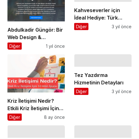
Kahveseverler için
İdeal Hediye: Türk
Kahve Makinesi
Diğer
3 yıl önce
Abdulkadir Güngör: Bir
Web Design &
Developer Olarak
Diğer
1 yıl önce
Dijital Varlığın Anahtarı
– Kişisel Web Sitesi
Tez Yazdırma
Hizmetinin Detayları
Diğer
3 yıl önce
Kriz İletişimi Nedir?
Etkili Kriz İletişimi İçin
10 Altın İpucu
Diğer
8 ay önce