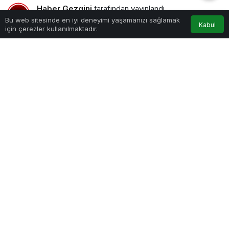
Haber Gezgini
tarafından yayınlandı
Bu web sitesinde en iyi deneyimi yaşamanızı sağlamak
8 Haziran 2026, 16:52
yayınlandı
Kabul
için çerezler kullanılmaktadır.
Gayrimenkul Alım Satışında Hukuki Riskler Nasıl Önlenir?
PAYLAŞ