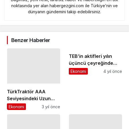
noktasında yer alan habergezgini.com ile Türkiye’nin ve
dünyanın gündemini takip edebilirsiniz.
Benzer Haberler
TEB’in aktifleri yılın
üçüncü çeyreğinde
273.9 milyar TL’ye
Ekonomi
4 yıl önce
ulaştı
TürkTraktör AAA
Seviyesindeki Uzun
Vadeli Kredi Notuyla
Ekonomi
3 yıl önce
Güven Tazeledi