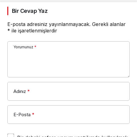
Bir Cevap Yaz
E-posta adresiniz yayınlanmayacak.
Gerekli alanlar
*
ile işaretlenmişlerdir
Yorumunuz
*
Adınız
*
E-Posta
*
Bir dahaki sefere yorum yaptığımda kullanılmak
üzere adımı, e-posta adresimi ve web site