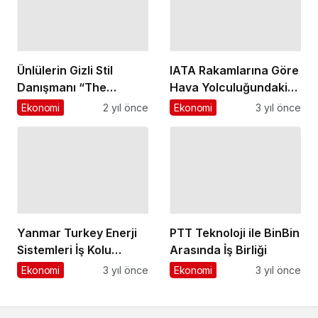
Ünlülerin Gizli Stil
IATA Rakamlarına Göre
Danışmanı “The
Hava Yolculuğundaki
Clique”, Moda
Ekonomi
2 yıl önce
Güçlü Büyüme Eğilimi
Dünyasına Yön Veriyor
Ekonomi
3 yıl önce
Sürüyor
Yanmar Turkey Enerji
Sistemleri İş Kolu
PTT Teknoloji ile BinBin
Direktörlüğü'ne
Ekonomi
3 yıl önce
Arasında İş Birliği
Yıldırım Vehbi Keskin
atandı
Ekonomi
3 yıl önce